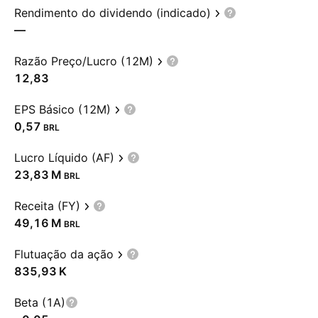
Rendimento do dividendo (indicado)
—
Razão Preço/Lucro (12M)
12,83
EPS Básico (12M)
0,57
BRL
Lucro Líquido (AF)
‪23,83 M‬
BRL
Receita (FY)
‪49,16 M‬
BRL
Flutuação da ação
‪835,93 K‬
Beta (1A)