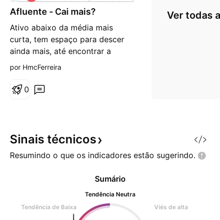
i
Afluente - Cai mais?
é
Ver todas a
s
Ativo abaixo da média mais
d
e
curta, tem espaço para descer
b
ainda mais, até encontrar a
a
i
média mais longa no diário.
por HmcFerreira
x
a
0
Sinais
técnicos
Resumindo o que os indicadores estão
sugerindo.
Sumário
Tendência Neutra
Tendência de Baixa
Viés de alta