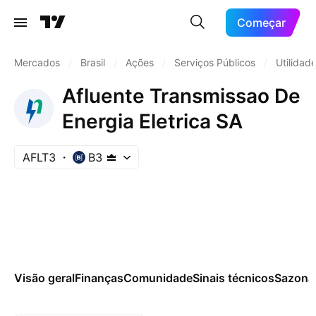
Começar
Mercados
/
Brasil
/
Ações
/
Serviços Públicos
/
Utilidade
Afluente Transmissao De
Energia Eletrica SA
AFLT3
B3
Visão geral
Finanças
Comunidade
Sinais técnicos
Sazona