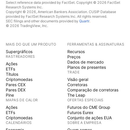
Select reference data provided by FactSet. Copyright © 2026 FactSet
Research Systems Inc.
Copyright © 2026, American Bankers Association. CUSIP Database
provided by FactSet Research Systems Inc. All rights reserved.
SEC filings and other documents provided by
Quartr
.
© 2026 TradingView, Inc.
MAIS DO QUE UM PRODUTO
FERRAMENTAS & ASSINATURAS
Supergráficos
Recursos
RASTREADORES
Preços
Dados de mercado
Ações
Planos de presentes
ETFs
TRADE
Títulos
Criptomoedas
Visão geral
Pares CEX
Corretoras
Pares DEX
Comparação de corretoras
Pine
The Leap
MAPAS DE CALOR
OFERTAS ESPECIAIS
Ações
Futuros do CME Group
ETFs
Futuros Eurex
Criptomoedas
Conjunto de ações EUA
CALENDÁRIOS
SOBRE A EMPRESA
Economia
Quem somos