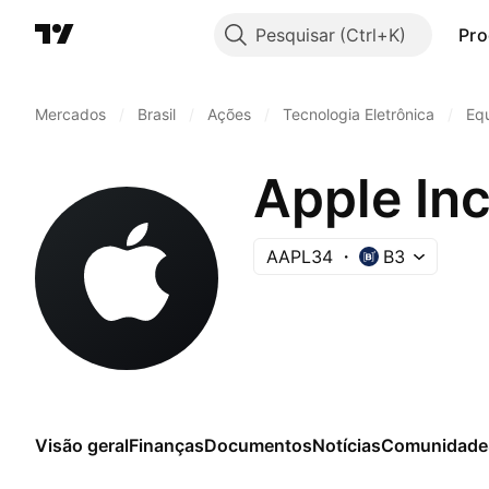
Pesquisar
Pro
Mercados
/
Brasil
/
Ações
/
Tecnologia Eletrônica
/
Eq
AAPL34
B3
Visão geral
Finanças
Documentos
Notícias
Comunidade