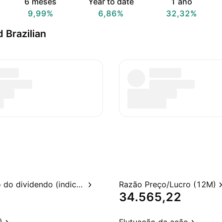
6 meses
Year to date
1 ano
9,99%
6,86%
32,32%
Brazilian
Rendimento do dividendo (indicado)
Razão Preço/Lucro (12M)
34.565,22