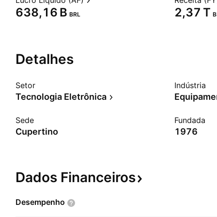
Lucro Líquido (AF)
Receita (FY
‪638,16 B‬
‪2,37 T‬
BRL
B
Detalhes
Setor
Indústria
Tecnologia Eletrônica
Sede
Fundada
Cupertino
1976
Dados
Financeiros
Desempenho