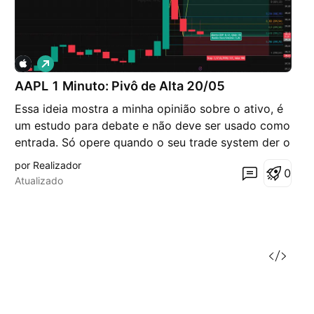
V
i
AAPL 1 Minuto: Pivô de Alta 20/05
é
s
Essa ideia mostra a minha opinião sobre o ativo, é
d
e
um estudo para debate e não deve ser usado como
a
entrada. Só opere quando o seu trade system der o
l
t
sinal. No gráfico de 1 minuto da AAPL, rompeu um
por Realizador
a
0
pivô de alta, retraiu até a linha de 61,8% e poderá
Atualizado
voltar a subir até seu(s) alvo(s).