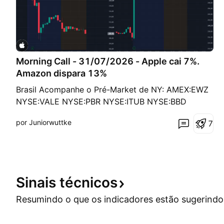
Morning Call - 31/07/2026 - Apple cai 7%.
Amazon dispara 13%
Brasil Acompanhe o Pré-Market de NY: AMEX:EWZ
NYSE:VALE NYSE:PBR NYSE:ITUB NYSE:BBD
NYSE:BSBR Ativos brasileiros negociados na
por Juniorwuttke
7
ActivTrades ACTIVTRADES:BRA50
ACTIVTRADES:MINDOLQ2026 Estados Unidos Os
futuros dos principais índices de Nova York —
ACTIVTRADES:USA500 , AC
Sinais
técnicos
Resumindo o que os indicadores estão
sugerindo