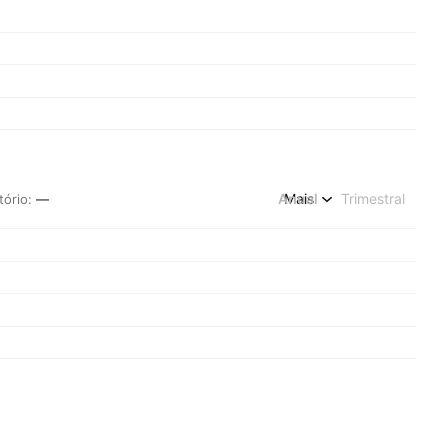
Anual
Mais
Trimestral
tório
:
—