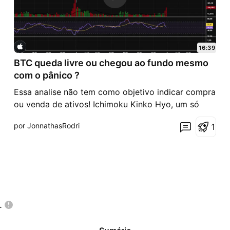
16:39
BTC queda livre ou chegou ao fundo mesmo
com o pânico ?
Essa analise não tem como objetivo indicar compra
ou venda de ativos! Ichimoku Kinko Hyo, um só
olhar, o equilíbrio do gráfico. Será?
por JonnathasRodri
1
.