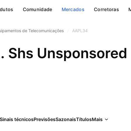
dutos
Comunidade
Mercados
Corretoras
uipamentos de Telecomunicações
/
AAPL34
Sinais técnicos
Previsões
Sazonais
Títulos
Mais