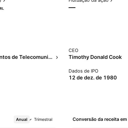
)
Flutuação da ação
—
RL
CEO
Equipamentos de Telecomunicações
Timothy Donald Cook
Dados de IPO
12 de dez. de 1980
Conversão da receita em
Anual
Mais
Trimestral