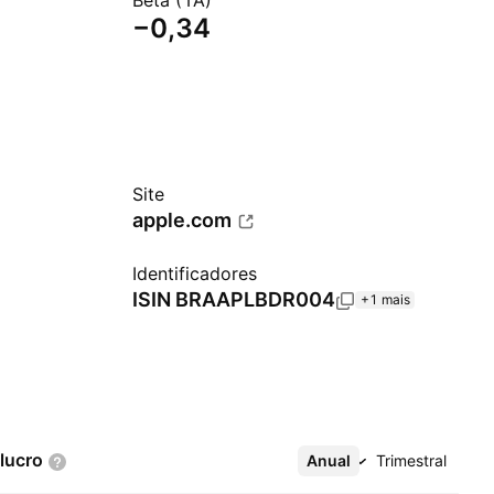
Beta (1A)
−0,34
Site
apple.com
Identificadores
ISIN
BRAAPLBDR004
+1 mais
lucro
Anual
Mais
Trimestral