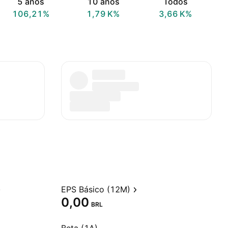
5 anos
10 anos
Todos
106,21%
‪1,79 K‬%
‪3,66 K‬%
EPS Básico (12M)
0,00
BRL