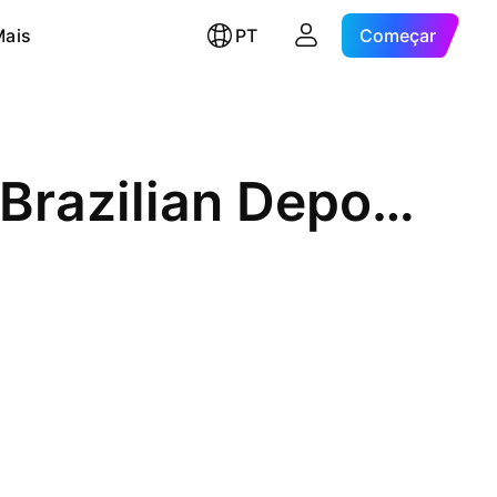
Mais
PT
Começar
Apple Inc. Shs Unsponsored Brazilian Depository Receipt Repr 0.05 Sh