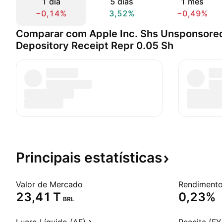
1 dia
5 dias
1 mês
−0,14%
3,52%
−0,49%
Comparar com Apple Inc. Shs Unsponsored 
Depository Receipt Repr 0.05 Sh
Principais
estatísticas
Valor de Mercado
‪23,41 T‬
0,23%
BRL