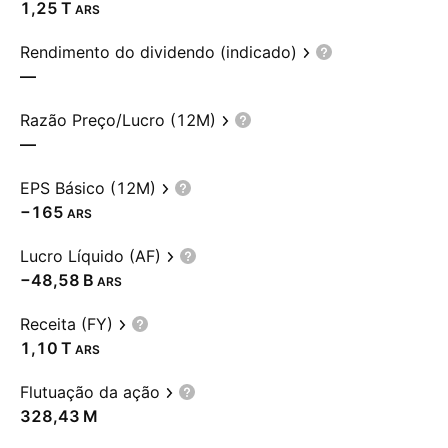
‪1,25 T‬
ARS
Rendimento do dividendo (indicado)
—
Razão Preço/Lucro (12M)
—
EPS Básico (12M)
−165
ARS
Lucro Líquido (AF)
‪−48,58 B‬
ARS
Receita (FY)
‪1,10 T‬
ARS
Flutuação da ação
‪328,43 M‬