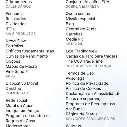
Criptomoedas
Conjunto de ações EUA
CALENDÁRIOS
SOBRE A EMPRESA
Economia
Quem somos
Resultados
Missão espacial
Dividendos
Blog
IPOs
Central de Ajuda
MAIS PRODUTOS
Carreiras
Media kit
News Flow
MERCHAN
Portfólios
Gráficos fundamentalistas
Loja TradingView
Curvas de Rendimento
Cartas de Tarô para traders
Opções
The C63 TradeTime
Mapas de Macro
POLÍTICAS & SEGURANÇA
Pine Script®
Termos de Uso
APPS
Aviso legal
Dispositivo Móvel
Política de Privacidade
Desktop
Política de Cookies
COMUNIDADE
Declaração de Acessibilidade
Dicas de segurança
Rede social
Programa de Recompensa
Mural do Amor
por Bugs
Indique um Amigo
Página de Status
Programa de criadores
SOLUÇÕES PARA NEGÓCIOS
Regras da Casa
Moderadores
Widgets