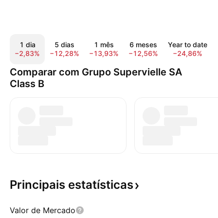
1 dia
5 dias
1 mês
6 meses
Year to date
−2,83%
−12,28%
−13,93%
−12,56%
−24,86%
Comparar com Grupo Supervielle SA
Class B
Principais
estatísticas
Valor de Mercado