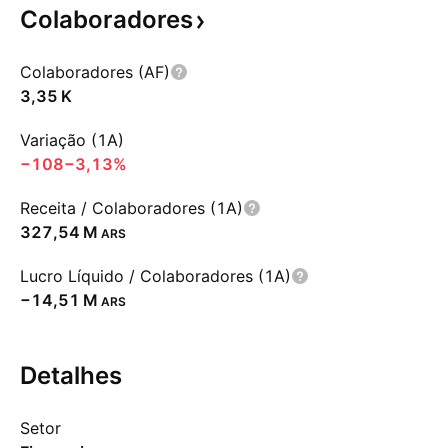
Colaboradores
Colaboradores (AF)
‪3,35 K‬
Variação (1A)
−108
−3,13%
Receita / Colaboradores (1A)
‪327,54 M‬
ARS
Lucro Líquido / Colaboradores (1A)
‪−14,51 M‬
ARS
Detalhes
Setor