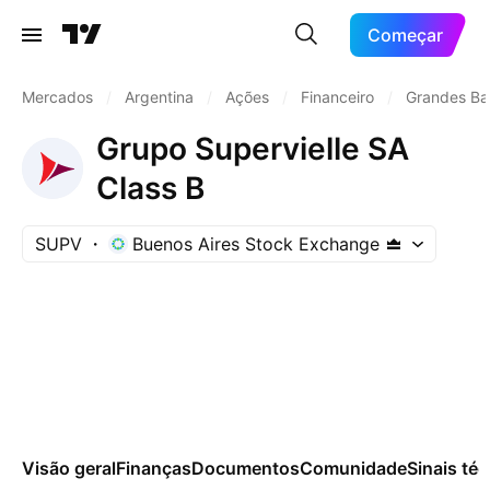
Começar
Mercados
/
Argentina
/
Ações
/
Financeiro
/
Grandes Ba
Grupo Supervielle SA
Class B
SUPV
Buenos Aires Stock Exchange
Visão geral
Finanças
Documentos
Comunidade
Sinais té