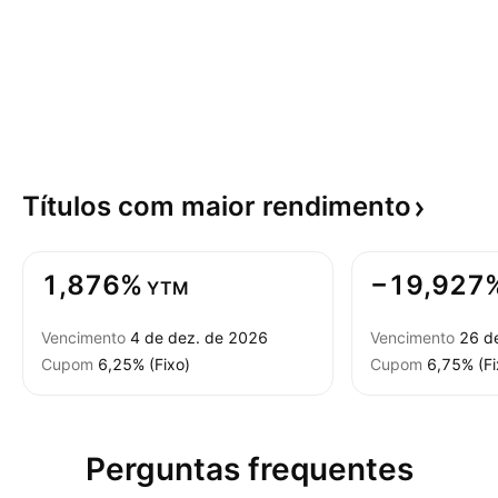
Títulos com maior
rendimento
1,876%
−19,927
YTM
Vencimento
4 de dez. de 2026
Vencimento
26 d
Cupom
6,25% (Fixo)
Cupom
6,75% (Fi
Perguntas frequentes