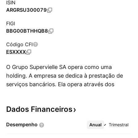
ISIN
ARGRSU300079
FIGI
BBG00BTHHQB8
Código CFI
ESXXXX
O Grupo Supervielle SA opera como uma
holding. A empresa se dedica à prestação de
serviços bancários. Ela opera através dos
Mo
seguintes segmentos: Bancos de Varejo, Banco
de Empresas, Tesouraria, Consumo, Seguros e
Dados
Financeiros
Gestão de Ativos e Outros Serviços. O
segmento de bancos de varejo envolve a
Desempenho
Anual
Mais
Trimestral
concessão de empréstimos e outros produtos
de crédito, tais como depósitos de pessoas