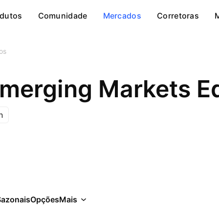
dutos
Comunidade
Mercados
Corretoras
cos
Emerging Markets E
n
Sazonais
Opções
Mais