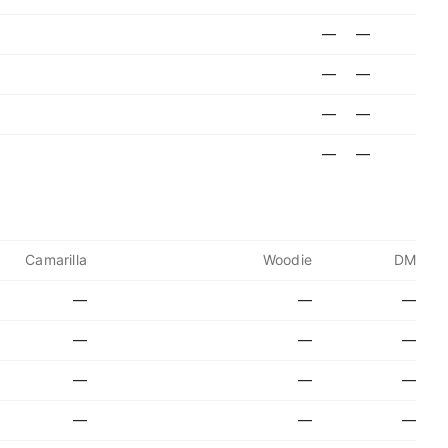
—
—
—
—
—
—
—
—
Camarilla
Woodie
DM
—
—
—
—
—
—
—
—
—
—
—
—