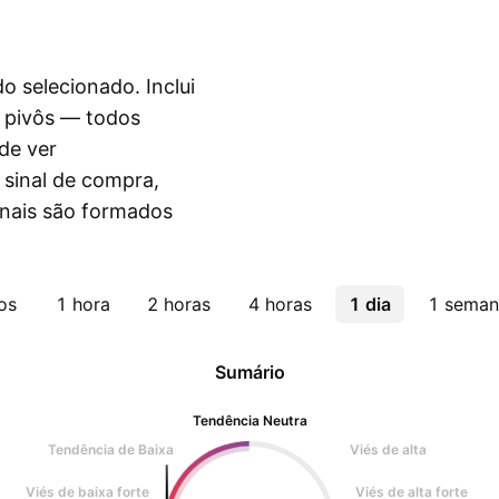
do selecionado. Inclui
e pivôs — todos
de ver
sinal de compra,
inais são formados
os
1 hora
2 horas
4 horas
1 dia
1 seman
Sumário
Tendência Neutra
Tendência de Baixa
Viés de alta
Viés de baixa forte
Viés de alta forte