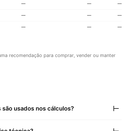
—
—
—
—
—
—
—
—
—
é uma recomendação para comprar, vender ou manter
 são usados nos cálculos?