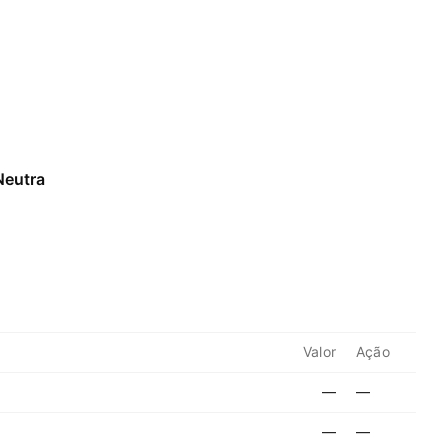
Neutra
Valor
Ação
—
—
—
—