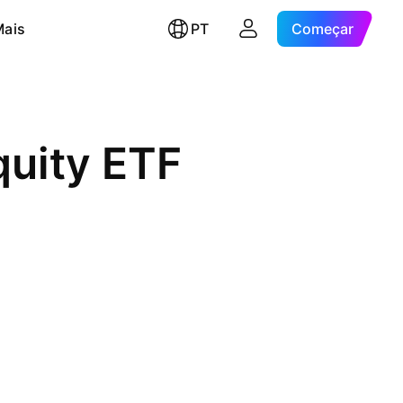
Mais
PT
Começar
quity ETF