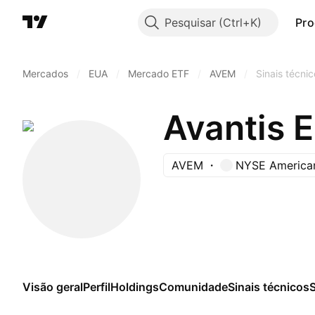
Pesquisar
Pro
Mercados
/
EUA
/
Mercado ETF
/
AVEM
/
Sinais técni
Avantis 
AVEM
NYSE America
Visão geral
Perfil
Holdings
Comunidade
Sinais técnicos