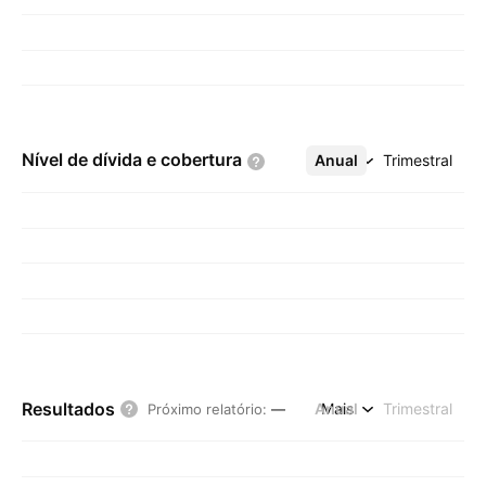
Nível de dívida e
cobertura
Anual
Mais
Trimestral
Resultados
Anual
Mais
Trimestral
Próximo relatório
:
—