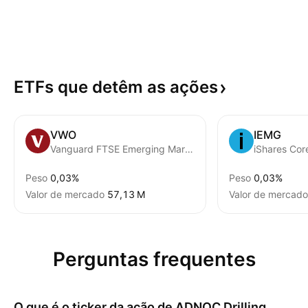
ETFs que detêm as
ações
VWO
IEMG
Vanguard FTSE Emerging Markets ETF
Peso
0,03%
Peso
0,03%
Valor de mercado
‪57,13 M‬
Valor de mercado
Perguntas frequentes
O que é o ticker da ação de
ADNOC Drilling