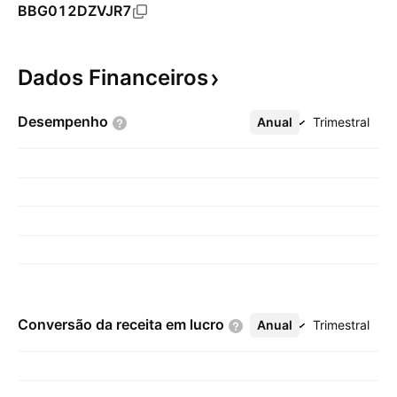
BBG012DZVJR7
Dados
Financeiros
Desempenho
Anual
Mais
Trimestral
Conversão da receita em
lucro
Anual
Mais
Trimestral