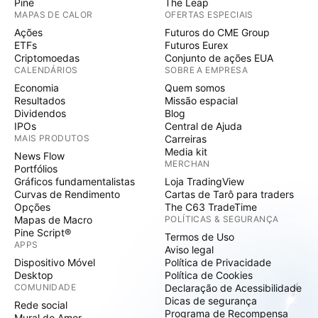
Pine
The Leap
MAPAS DE CALOR
OFERTAS ESPECIAIS
Ações
Futuros do CME Group
ETFs
Futuros Eurex
Criptomoedas
Conjunto de ações EUA
CALENDÁRIOS
SOBRE A EMPRESA
Economia
Quem somos
Resultados
Missão espacial
Dividendos
Blog
IPOs
Central de Ajuda
MAIS PRODUTOS
Carreiras
Media kit
News Flow
MERCHAN
Portfólios
Gráficos fundamentalistas
Loja TradingView
Curvas de Rendimento
Cartas de Tarô para traders
Opções
The C63 TradeTime
Mapas de Macro
POLÍTICAS & SEGURANÇA
Pine Script®
Termos de Uso
APPS
Aviso legal
Dispositivo Móvel
Política de Privacidade
Desktop
Política de Cookies
COMUNIDADE
Declaração de Acessibilidade
Dicas de segurança
Rede social
Programa de Recompensa
Mural do Amor