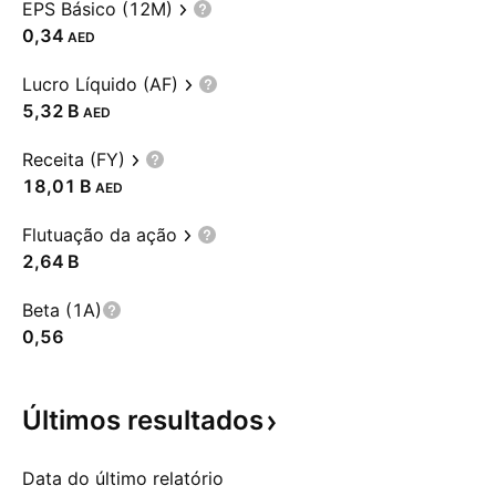
EPS Básico (12M)
0,34
AED
Lucro Líquido (AF)
‪5,32 B‬
AED
Receita (FY)
‪18,01 B‬
AED
Flutuação da ação
‪2,64 B‬
Beta (1A)
0,56
Últimos
resultados
Data do último relatório