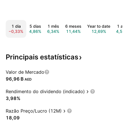
1 dia
5 dias
1 mês
6 meses
Year to date
1 ano
−0,33%
4,86%
6,34%
11,44%
12,69%
4,50
Principais
estatísticas
Valor de Mercado
‪96,96 B‬
AED
Rendimento do dividendo (indicado)
3,98%
Razão Preço/Lucro (12M)
18,09