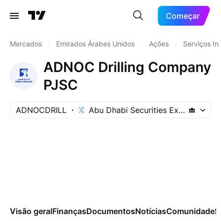
Começar
Mercados
/
Emirados Árabes Unidos
/
Ações
/
Serviços Ind
ADNOC Drilling Company
PJSC
ADNOCDRILL
Abu Dhabi Securities Exchange
Visão geral
Finanças
Documentos
Notícias
Comunidade
S