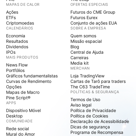
MAPAS DE CALOR
OFERTAS ESPECIAIS
Ações
Futuros do CME Group
ETFs
Futuros Eurex
Criptomoedas
Conjunto de ações EUA
CALENDÁRIOS
SOBRE A EMPRESA
Economia
Quem somos
Resultados
Missão espacial
Dividendos
Blog
IPOs
Central de Ajuda
MAIS PRODUTOS
Carreiras
Media kit
News Flow
MERCHAN
Portfólios
Gráficos fundamentalistas
Loja TradingView
Curvas de Rendimento
Cartas de Tarô para traders
Opções
The C63 TradeTime
Mapas de Macro
POLÍTICAS & SEGURANÇA
Pine Script®
Termos de Uso
APPS
Aviso legal
Dispositivo Móvel
Política de Privacidade
Desktop
Política de Cookies
COMUNIDADE
Declaração de Acessibilidade
Dicas de segurança
Rede social
Programa de Recompensa
Mural do Amor