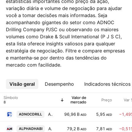
estatísticas importantes como preço da ação,
variação diária e volume de negociação para ajudar
você a tomar decisões mais informadas. Seja
acompanhando gigantes do setor como ADNOC
Drilling Company PJSC ou observando os maiores
volumes como Drake & Scull International (P J S C),
esta lista oferece insights valiosos para qualquer
estratégia de negociação. Filtre e compare empresas
e mantenha-se por dentro das tendências do
mercado com facilidade.
Visão geral
Mais
Desempenho
Indicadores técnicos
Símbolo
Valor de
Preço
Var 
mercado
ADNOC Drilling Company PJSC
96,96 B
5,95
−1,49
ADNOCDRILL
AED
AED
Alpha Dhabi Holding PJSC
79,2 B
7,81
−0,51
ALPHADHABI
AED
AED