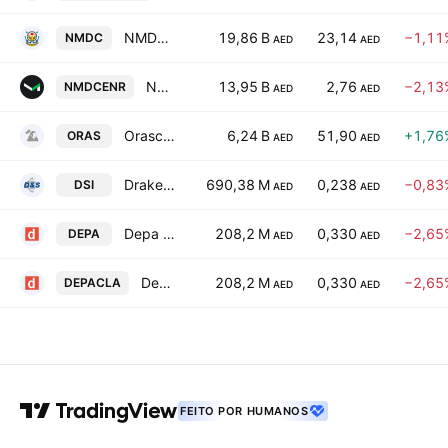
NMDC Group PJSC
19,86 B
23,14
−1,11
NMDC
AED
AED
NMDC Energy P.J.S.C.
13,95 B
2,76
−2,13
NMDCENR
AED
AED
Orascom Construction PLC
6,24 B
51,90
+1,76
ORAS
AED
AED
Drake & Scull International (P J S C)
690,38 M
0,238
−0,83
DSI
AED
AED
Depa Plc
208,2 M
0,330
−2,65
DEPA
AED
AED
Depa PLC Class A
208,2 M
0,330
−2,65
DEPACLA
AED
AED
FEITO POR HUMANOS