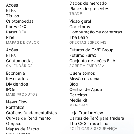
Dados de mercado
Ações
Planos de presentes
ETFs
TRADE
Títulos
Criptomoedas
Visão geral
Pares CEX
Corretoras
Pares DEX
Comparação de corretoras
Pine
The Leap
MAPAS DE CALOR
OFERTAS ESPECIAIS
Ações
Futuros do CME Group
ETFs
Futuros Eurex
Criptomoedas
Conjunto de ações EUA
CALENDÁRIOS
SOBRE A EMPRESA
Economia
Quem somos
Resultados
Missão espacial
Dividendos
Blog
IPOs
Central de Ajuda
MAIS PRODUTOS
Carreiras
Media kit
News Flow
MERCHAN
Portfólios
Gráficos fundamentalistas
Loja TradingView
Curvas de Rendimento
Cartas de Tarô para traders
Opções
The C63 TradeTime
Mapas de Macro
POLÍTICAS & SEGURANÇA