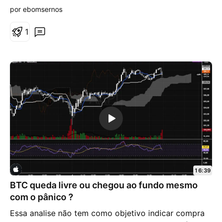
t
por ebomsernos
a
1
16:39
BTC queda livre ou chegou ao fundo mesmo
com o pânico ?
Essa analise não tem como objetivo indicar compra