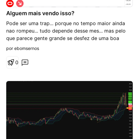
V
i
Alguem mais vendo isso?
é
s
Pode ser uma trap... porque no tempo maior ainda
d
e
nao rompeu... tudo depende desse mes... mas pelo
b
que parece gente grande se desfez de uma boa
a
i
quantia durante um bom tempo...
por ebomsernos
x
a
0