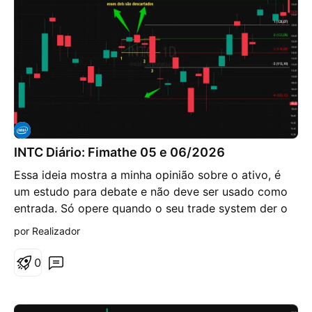
cara para superar.
INTC Diário: Fimathe 05 e 06/2026
Essa ideia mostra a minha opinião sobre o ativo, é
um estudo para debate e não deve ser usado como
entrada. Só opere quando o seu trade system der o
sinal. No gráfico diário da INTC, 1º o preço chegou
por Realizador
ao(s) alvo(s) da projeção anterior, 2º rompeu a linha
branca -2 da projeção que usa os números da
0
sequência de Fibonacci, 3º poderá retrair e 4º
poderá cair até a linha vermelha -4 ou além dela.
Encontrei outro padrão de range medonho, vale o