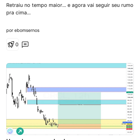
Retraiu no tempo maior... e agora vai seguir seu rumo
d
e
pra cima...
a
l
t
por ebomsernos
a
0
V
i