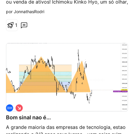
ou venda de ativos! Ichimoku Kinko Hyo, um só olhar,
o equilíbrio do gráfico. Será?
por JonnathasRodri
1
V
i
Bom sinal nao é...
é
s
A grande maioria das empresas de tecnologia, estao
d
e