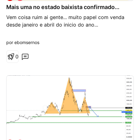
i
Mais uma no estado baixista confirmado...
é
s
Vem coisa ruim ai gente... muito papel com venda
d
e
desde janeiro e abril do inicio do ano...
b
a
i
por ebomsernos
x
a
0