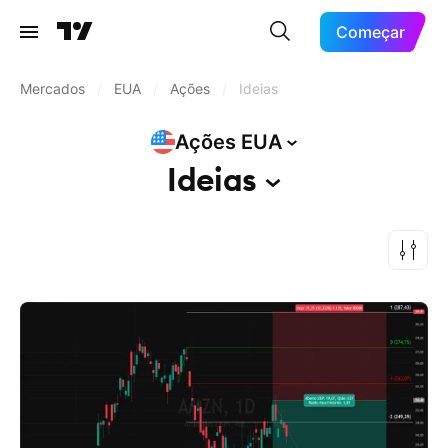
Começar
Mercados
/
EUA
/
Ações
/
Ideias
Ações
EUA
Ideias