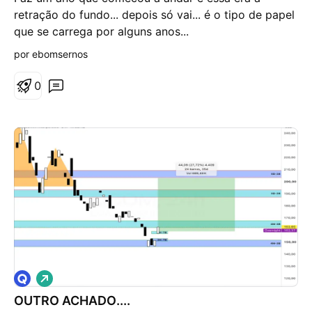
e
retração do fundo... depois só vai... é o tipo de papel
a
que se carrega por alguns anos...
l
t
por ebomsernos
a
0
V
i
OUTRO ACHADO....
é
s