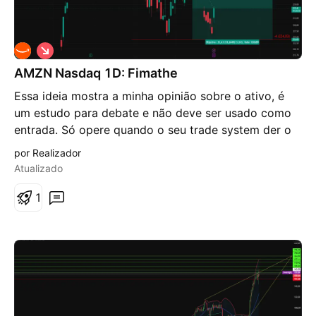
V
i
AMZN Nasdaq 1D: Fimathe
é
s
Essa ideia mostra a minha opinião sobre o ativo, é
d
e
um estudo para debate e não deve ser usado como
b
entrada. Só opere quando o seu trade system der o
a
i
sinal. No gráfico da AMZN, o preço rompeu a linha
por Realizador
x
branca -2 da projeção que usa os números da
a
Atualizado
sequência de Fibonacci, retraiu para um 1/1, poderá
voltar a retrair, mas o alvo é na linha vermelha -4.
1