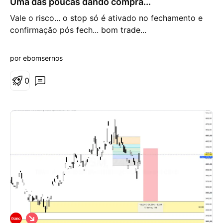
Uma das poucas dando compra...
é
s
Vale o risco... o stop só é ativado no fechamento e
d
e
confirmação pós fech... bom trade...
a
l
t
por ebomsernos
a
0
V