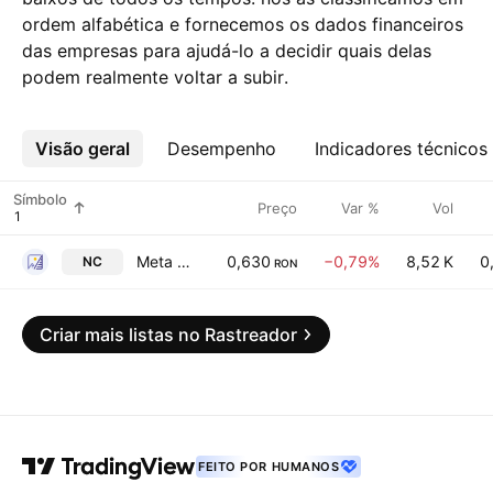
ordem alfabética e fornecemos os dados financeiros
das empresas para ajudá-lo a decidir quais delas
podem realmente voltar a subir.
Visão geral
Mais
Desempenho
Indicadores técnicos
Símbolo
Preço
Var %
Vol
Meta Estate Trust S.A.
0,630
−0,79%
8,52 K
0
NC
RON
Criar mais listas no Rastreador
FEITO POR HUMANOS