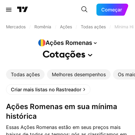
Começar
Mercados
/
Romênia
/
Ações
/
Todas ações
/
Mínima His
Ações
Romenas
Cotações
Todas ações
Melhores desempenhos
Os mai
Criar mais listas no Rastreador
Ações Romenas em sua mínima
histórica
Essas Ações Romenas estão em seus preços mais
baixos de todos os tempos: nós as classificamos em