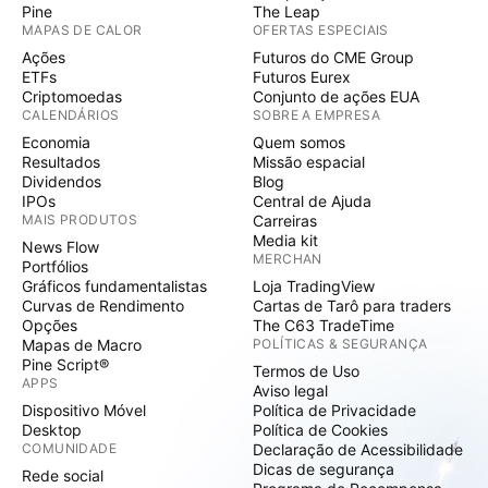
Pine
The Leap
MAPAS DE CALOR
OFERTAS ESPECIAIS
Ações
Futuros do CME Group
ETFs
Futuros Eurex
Criptomoedas
Conjunto de ações EUA
CALENDÁRIOS
SOBRE A EMPRESA
Economia
Quem somos
Resultados
Missão espacial
Dividendos
Blog
IPOs
Central de Ajuda
MAIS PRODUTOS
Carreiras
Media kit
News Flow
MERCHAN
Portfólios
Gráficos fundamentalistas
Loja TradingView
Curvas de Rendimento
Cartas de Tarô para traders
Opções
The C63 TradeTime
Mapas de Macro
POLÍTICAS & SEGURANÇA
Pine Script®
Termos de Uso
APPS
Aviso legal
Dispositivo Móvel
Política de Privacidade
Desktop
Política de Cookies
COMUNIDADE
Declaração de Acessibilidade
Dicas de segurança
Rede social