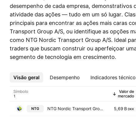
desempenho de cada empresa, demonstrativos d
atividade das ações — tudo em um só lugar. Clas
principais para encontrar as ações mais caras 
Transport Group A/S, ou identifique as opções m
como NTG Nordic Transport Group A/S. Ideal par
traders que buscam construir ou aperfeiçoar uma
segmento de tecnologia em crescimento.
Visão geral
Mais
Desempenho
Indicadores técnico
Símbolo
Valor de
mercado
NTG Nordic Transport Group A/S
5,69 B
NTG
DKK