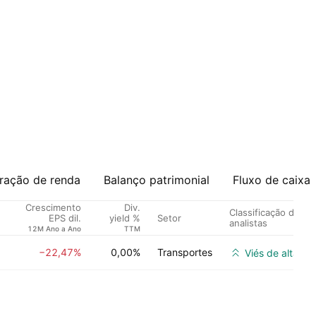
ração de renda
Balanço patrimonial
Fluxo de caixa
Crescimento
Div.
Classificação dos
Setor
EPS dil.
yield %
analistas
12M Ano a Ano
TTM
−22,47%
0,00%
Transportes
Viés de alta for