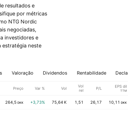
e resultados e
sifique por métricas
como NTG Nordic
ais negociadas,
a investidores e
 estratégia neste
s
Valoração
Dividendos
Rentabilidade
Decla
Vol
EPS dil
Preço
Var %
Vol
P/L
rel
TTM
264,5
+3,73%
75,64 K
1,51
26,17
10,11
DKK
DKK