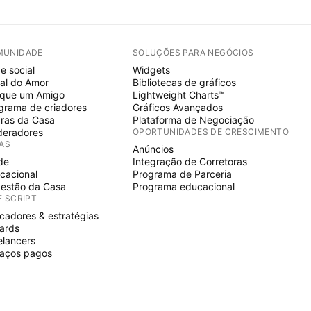
MUNIDADE
SOLUÇÕES PARA NEGÓCIOS
e social
Widgets
al do Amor
Bibliotecas de gráficos
ique um Amigo
Lightweight Charts™
grama de criadores
Gráficos Avançados
ras da Casa
Plataforma de Negociação
eradores
OPORTUNIDADES DE CRESCIMENTO
IAS
Anúncios
de
Integração de Corretoras
cacional
Programa de Parceria
estão da Casa
Programa educacional
E SCRIPT
icadores & estratégias
ards
elancers
aços pagos