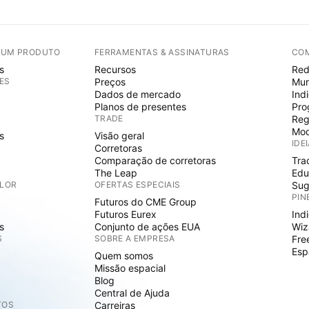
E UM PRODUTO
FERRAMENTAS & ASSINATURAS
CO
s
Recursos
Red
ES
Preços
Mur
Dados de mercado
Ind
Planos de presentes
Pro
TRADE
Reg
Mod
s
Visão geral
IDE
Corretoras
Comparação de corretoras
Tra
The Leap
Edu
ALOR
OFERTAS ESPECIAIS
Sug
PIN
Futuros do CME Group
Futuros Eurex
Ind
s
Conjunto de ações EUA
Wiz
S
SOBRE A EMPRESA
Fre
Esp
Quem somos
Missão espacial
Blog
Central de Ajuda
TOS
Carreiras