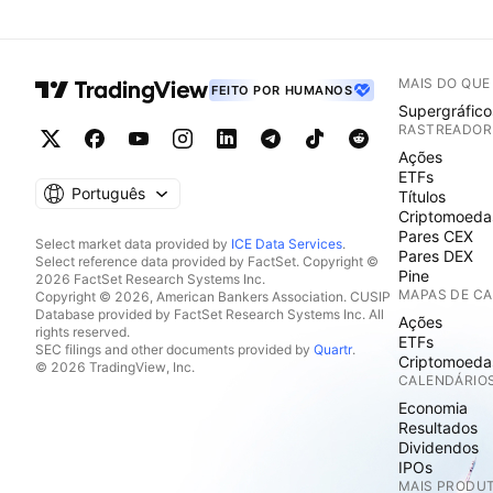
MAIS DO QU
FEITO POR HUMANOS
Supergráfico
RASTREADOR
Ações
ETFs
Português
Títulos
Criptomoeda
Pares CEX
Select market data provided by
ICE Data Services
.
Pares DEX
Select reference data provided by FactSet. Copyright ©
Pine
2026 FactSet Research Systems Inc.
MAPAS DE C
Copyright © 2026, American Bankers Association. CUSIP
Database provided by FactSet Research Systems Inc. All
Ações
rights reserved.
ETFs
SEC filings and other documents provided by
Quartr
.
Criptomoeda
© 2026 TradingView, Inc.
CALENDÁRIO
Economia
Resultados
Dividendos
IPOs
MAIS PRODU