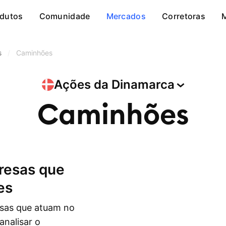
dutos
Comunidade
Mercados
Corretoras
s
/
Caminhões
Ações da
Dinamarca
Caminhões
es
esas que atuam no
analisar o