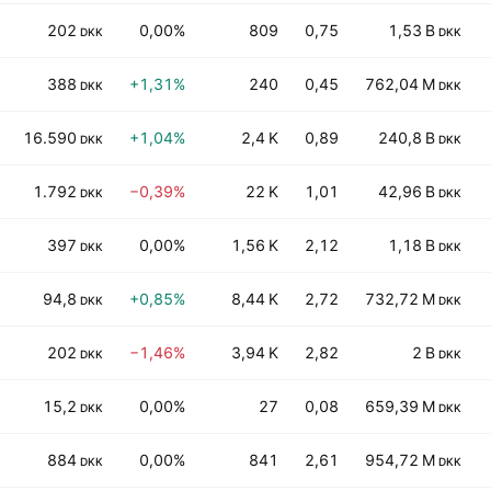
202
0,00%
809
0,75
1,53 B
DKK
DKK
388
+1,31%
240
0,45
762,04 M
DKK
DKK
16.590
+1,04%
2,4 K
0,89
240,8 B
DKK
DKK
1.792
−0,39%
22 K
1,01
42,96 B
DKK
DKK
397
0,00%
1,56 K
2,12
1,18 B
DKK
DKK
94,8
+0,85%
8,44 K
2,72
732,72 M
DKK
DKK
202
−1,46%
3,94 K
2,82
2 B
DKK
DKK
15,2
0,00%
27
0,08
659,39 M
DKK
DKK
884
0,00%
841
2,61
954,72 M
DKK
DKK