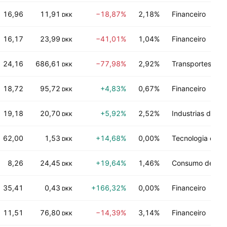
16,96
11,91
−18,87%
2,18%
Financeiro
DKK
16,17
23,99
−41,01%
1,04%
Financeiro
DKK
24,16
686,61
−77,98%
2,92%
Transportes
DKK
18,72
95,72
+4,83%
0,67%
Financeiro
DKK
19,18
20,70
+5,92%
2,52%
Industrias de p
DKK
62,00
1,53
+14,68%
0,00%
Tecnologia eletr
DKK
8,26
24,45
+19,64%
1,46%
Consumo de ser
DKK
35,41
0,43
+166,32%
0,00%
Financeiro
DKK
11,51
76,80
−14,39%
3,14%
Financeiro
DKK