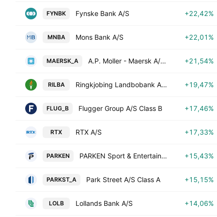
Fynske Bank A/S
+22,42%
FYNBK
Mons Bank A/S
+22,01%
MNBA
A.P. Moller - Maersk A/S Class A
+21,54%
MAERSK_A
Ringkjobing Landbobank A/S
+19,47%
RILBA
Flugger Group A/S Class B
+17,46%
FLUG_B
RTX A/S
+17,33%
RTX
PARKEN Sport & Entertainment A/S
+15,43%
PARKEN
Park Street A/S Class A
+15,15%
PARKST_A
Lollands Bank A/S
+14,06%
LOLB