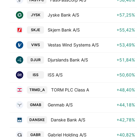
Jyske Bank A/S
+57,25%
JYSK
Skjern Bank A/S
+55,42%
SKJE
Vestas Wind Systems A/S
+53,49%
VWS
Djurslands Bank A/S
+51,84%
DJUR
ISS A/S
+50,60%
ISS
TORM PLC Class A
+48,40%
TRMD_A
Genmab A/S
+44,18%
GMAB
Danske Bank A/S
+42,78%
DANSKE
Gabriel Holding A/S
+40,82%
GABR