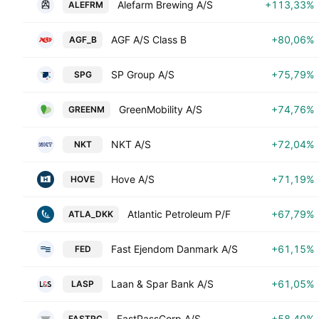
Alefarm Brewing A/S
+113,33%
ALEFRM
AGF A/S Class B
+80,06%
AGF_B
SP Group A/S
+75,79%
SPG
GreenMobility A/S
+74,76%
GREENM
NKT A/S
+72,04%
NKT
Hove A/S
+71,19%
HOVE
Atlantic Petroleum P/F
+67,79%
ATLA_DKK
Fast Ejendom Danmark A/S
+61,15%
FED
Laan & Spar Bank A/S
+61,05%
LASP
FastPassCorp A/S
+58,40%
FASTPC