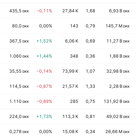
435,5
−0,11%
27,84 K
1,68
6,93 B
DKK
DKK
80,0
0,00%
143
0,79
145,7 M
DKK
DKK
367,5
+1,52%
6,06 K
0,69
11,27 B
DKK
DKK
1.060
+1,44%
348
0,36
1,88 B
DKK
DKK
35,55
−0,14%
73,99 K
1,07
32,98 B
DKK
DKK
114,5
−0,87%
21,57 K
1,33
2,28 B
DKK
DKK
1.110
−0,89%
285
0,75
131,92 B
DKK
DKK
224,0
+1,73%
113,3 K
0,81
49,02 B
DKK
DKK
0,278
0,00%
15,08 K
0,34
26,66 M
DKK
DKK