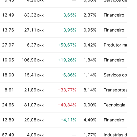
DKK
12,49
83,32
+3,65%
2,37%
Financeiro
DKK
13,76
27,11
+3,95%
0,95%
Financeiro
DKK
27,97
6,37
+50,67%
0,42%
Produtor manufa
DKK
10,05
106,96
+19,26%
1,84%
Financeiro
DKK
18,00
15,41
+6,86%
1,14%
Serviços comerc
DKK
8,61
21,89
−33,77%
8,14%
Transportes
DKK
24,66
81,07
−40,84%
0,00%
Tecnologia em 
DKK
12,89
29,08
+4,11%
4,49%
Financeiro
DKK
67,49
4,09
—
1,77%
Industrias de p
DKK