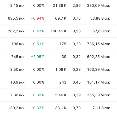
8,15
0,00%
21,36 K
2,86
330,09 M
DKK
DKK
635,5
−0,94%
69,7 K
0,75
53,88 B
DKK
DKK
282,2
+0,43%
190,41 K
0,53
57,6 B
DKK
DKK
196
+0,51%
175
0,28
736,15 M
DKK
DKK
745
+2,05%
39
0,32
602,25 M
DKK
DKK
3,50
0,00%
1,08 K
0,23
163,39 M
DKK
DKK
10,9
0,00%
243
0,45
101,17 M
DKK
DKK
7,30
+0,69%
5,46 K
0,39
355,39 M
DKK
DKK
130,2
+0,62%
33,1 K
0,79
7,11 B
DKK
DKK