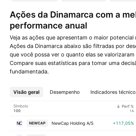
Ações da Dinamarca com a melhor
performance anual
Veja as ações que apresentam o maior potencia
Ações da Dinamarca abaixo são filtradas por de
que você possa ver o quanto elas se valorizara
Compare suas estatísticas para tomar uma deci
fundamentada.
Visão geral
Mais
Desempenho
Indicadores técnico
Símbolo
Perf %
1A
NewCap Holding A/S
+117,05%
NEWCAP