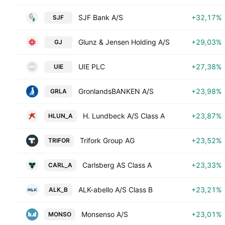
SJF Bank A/S
+32,17%
SJF
Glunz & Jensen Holding A/S
+29,03%
GJ
UIE PLC
+27,38%
UIE
GronlandsBANKEN A/S
+23,98%
GRLA
H. Lundbeck A/S Class A
+23,87%
HLUN_A
Trifork Group AG
+23,52%
TRIFOR
Carlsberg AS Class A
+23,33%
CARL_A
ALK-abello A/S Class B
+23,21%
ALK_B
Monsenso A/S
+23,01%
MONSO