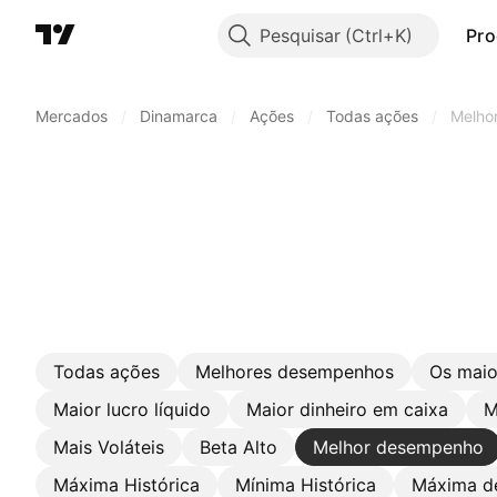
Pesquisar
Pro
Mercados
/
Dinamarca
/
Ações
/
Todas ações
/
Melho
Todas ações
Melhores desempenhos
Os maio
Maior lucro líquido
Maior dinheiro em caixa
M
Mais Voláteis
Beta Alto
Melhor desempenho
Máxima Histórica
Mínima Histórica
Máxima d