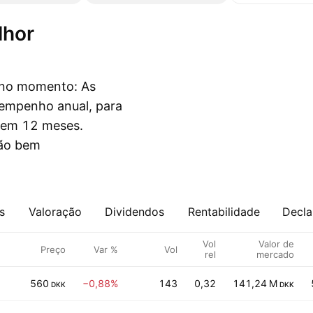
l no momento: As
sempenho anual, para
m em 12 meses.
são bem
s
Valoração
Dividendos
Rentabilidade
Decla
Vol
Valor de
Preço
Var %
Vol
rel
mercado
560
−0,88%
143
0,32
141,24 M
DKK
DKK