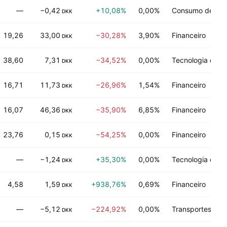
—
−0,42
+10,08%
0,00%
Consumo de ser
DKK
19,26
33,00
−30,28%
3,90%
Financeiro
DKK
38,60
7,31
−34,52%
0,00%
Tecnologia em 
DKK
16,71
11,73
−26,96%
1,54%
Financeiro
DKK
16,07
46,36
−35,90%
6,85%
Financeiro
DKK
23,76
0,15
−54,25%
0,00%
Financeiro
DKK
—
−1,24
+35,30%
0,00%
Tecnologia em 
DKK
4,58
1,59
+938,76%
0,69%
Financeiro
DKK
—
−5,12
−224,92%
0,00%
Transportes
DKK