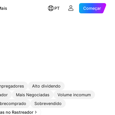
Mais
PT
Começar
mpregadores
Alto dividendo
ador
Mais Negociadas
Volume incomum
brecomprado
Sobrevendido
stas no Rastreador