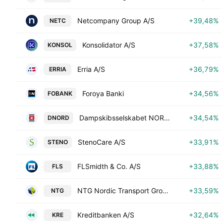
Netcompany Group A/S
+39,48%
NETC
Konsolidator A/S
+37,58%
KONSOL
Erria A/S
+36,79%
ERRIA
Foroya Banki
+34,56%
FOBANK
Dampskibsselskabet NORDEN A/S
+34,54%
DNORD
StenoCare A/S
+33,91%
STENO
FLSmidth & Co. A/S
+33,88%
FLS
NTG Nordic Transport Group A/S
+33,59%
NTG
Kreditbanken A/S
+32,64%
KRE