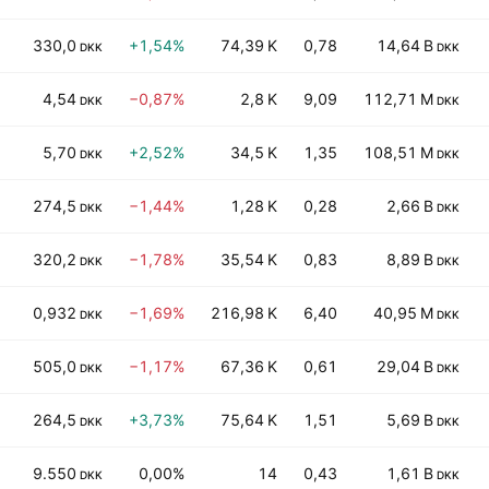
330,0
+1,54%
74,39 K
0,78
14,64 B
DKK
DKK
4,54
−0,87%
2,8 K
9,09
112,71 M
DKK
DKK
5,70
+2,52%
34,5 K
1,35
108,51 M
DKK
DKK
274,5
−1,44%
1,28 K
0,28
2,66 B
DKK
DKK
320,2
−1,78%
35,54 K
0,83
8,89 B
DKK
DKK
0,932
−1,69%
216,98 K
6,40
40,95 M
DKK
DKK
505,0
−1,17%
67,36 K
0,61
29,04 B
DKK
DKK
264,5
+3,73%
75,64 K
1,51
5,69 B
DKK
DKK
9.550
0,00%
14
0,43
1,61 B
DKK
DKK