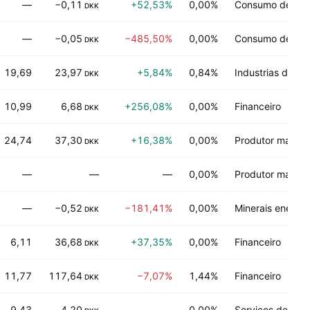
—
−0,11
+52,53%
0,00%
Consumo de não
DKK
—
−0,05
−485,50%
0,00%
Consumo de dur
DKK
19,69
23,97
+5,84%
0,84%
Industrias de p
DKK
10,99
6,68
+256,08%
0,00%
Financeiro
DKK
24,74
37,30
+16,38%
0,00%
Produtor manufa
DKK
—
—
—
0,00%
Produtor manufa
—
−0,52
−181,41%
0,00%
Minerais energét
DKK
6,11
36,68
+37,35%
0,00%
Financeiro
DKK
11,77
117,64
−7,07%
1,44%
Financeiro
DKK
9,43
4,20
—
0,00%
Serviços de tecn