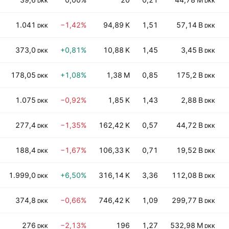
DKK
DKK
1.041
−1,42%
94,89 K
1,51
57,14 B
DKK
DKK
373,0
+0,81%
10,88 K
1,45
3,45 B
DKK
DKK
178,05
+1,08%
1,38 M
0,85
175,2 B
DKK
DKK
1.075
−0,92%
1,85 K
1,43
2,88 B
DKK
DKK
277,4
−1,35%
162,42 K
0,57
44,72 B
DKK
DKK
188,4
−1,67%
106,33 K
0,71
19,52 B
DKK
DKK
1.999,0
+6,50%
316,14 K
3,36
112,08 B
DKK
DKK
374,8
−0,66%
746,42 K
1,09
299,77 B
DKK
DKK
276
−2,13%
196
1,27
532,98 M
DKK
DKK