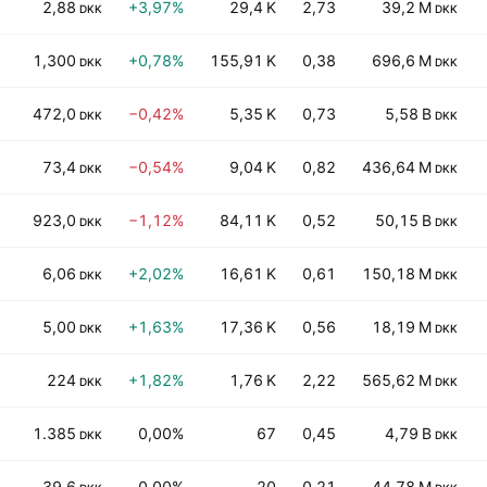
2,88
+3,97%
29,4 K
2,73
39,2 M
DKK
DKK
1,300
+0,78%
155,91 K
0,38
696,6 M
DKK
DKK
472,0
−0,42%
5,35 K
0,73
5,58 B
DKK
DKK
73,4
−0,54%
9,04 K
0,82
436,64 M
DKK
DKK
923,0
−1,12%
84,11 K
0,52
50,15 B
DKK
DKK
6,06
+2,02%
16,61 K
0,61
150,18 M
DKK
DKK
5,00
+1,63%
17,36 K
0,56
18,19 M
DKK
DKK
224
+1,82%
1,76 K
2,22
565,62 M
DKK
DKK
1.385
0,00%
67
0,45
4,79 B
DKK
DKK
39,6
0,00%
20
0,21
44,78 M