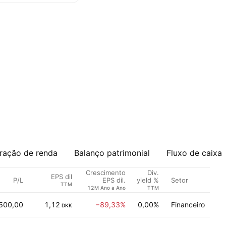
ração de renda
Balanço patrimonial
Fluxo de caixa
Crescimento
Div.
EPS dil
P/L
Setor
EPS dil.
yield %
TTM
12M Ano a Ano
TTM
500,00
1,12
−89,33%
0,00%
Financeiro
DKK