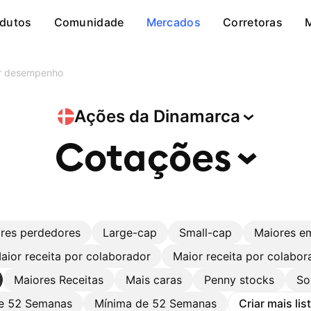
dutos
Comunidade
Mercados
Corretoras
r desempenho
Ações da
Dinamarca
Cotações
res perdedores
Large-cap
Small-cap
Maiores e
aior receita por colaborador
Maior receita por colabor
Maiores Receitas
Mais caras
Penny stocks
So
e 52 Semanas
Mínima de 52 Semanas
Criar mais li