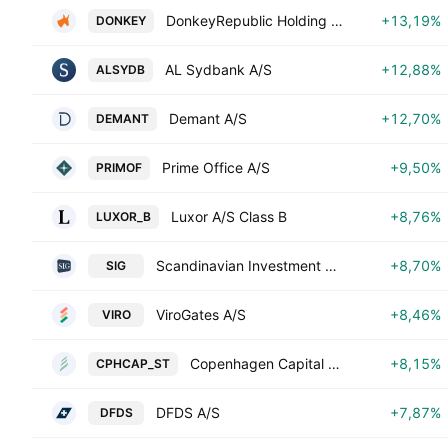
DonkeyRepublic Holding A/S
+13,19%
DONKEY
AL Sydbank A/S
+12,88%
ALSYDB
Demant A/S
+12,70%
DEMANT
Prime Office A/S
+9,50%
PRIMOF
Luxor A/S Class B
+8,76%
LUXOR_B
Scandinavian Investment Group A/S
+8,70%
SIG
ViroGates A/S
+8,46%
VIRO
Copenhagen Capital A/S
+8,15%
CPHCAP_ST
DFDS A/S
+7,87%
DFDS