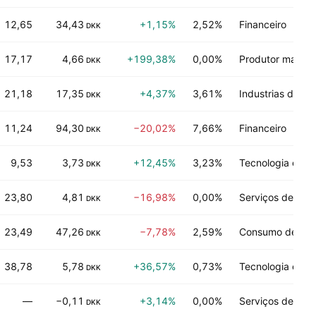
12,65
34,43
+1,15%
2,52%
Financeiro
DKK
17,17
4,66
+199,38%
0,00%
Produtor manufa
DKK
21,18
17,35
+4,37%
3,61%
Industrias de p
DKK
11,24
94,30
−20,02%
7,66%
Financeiro
DKK
9,53
3,73
+12,45%
3,23%
Tecnologia em 
DKK
23,80
4,81
−16,98%
0,00%
Serviços de tecn
DKK
23,49
47,26
−7,78%
2,59%
Consumo de não
DKK
38,78
5,78
+36,57%
0,73%
Tecnologia em 
DKK
—
−0,11
+3,14%
0,00%
Serviços de tecn
DKK