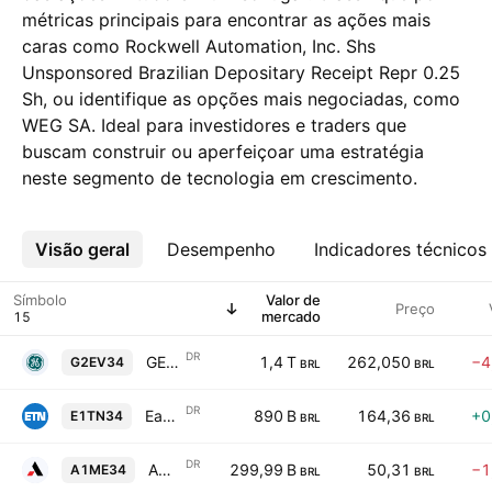
métricas principais para encontrar as ações mais
caras como Rockwell Automation, Inc. Shs
Unsponsored Brazilian Depositary Receipt Repr 0.25
Sh, ou identifique as opções mais negociadas, como
WEG SA. Ideal para investidores e traders que
buscam construir ou aperfeiçoar uma estratégia
neste segmento de tecnologia em crescimento.
Visão geral
Mais
Desempenho
Indicadores técnicos
Símbolo
Valor de
Preço
mercado
DR
GE Vernova Inc Shs Unsponsored Brazilian Depositary Receipt Repr 0.05 Sh
1,4 T
262,050
−4
G2EV34
BRL
BRL
DR
Eaton Corp. PlcShs Unsponsored Brazilian Depositary Receipt Repr 0.0714286 Sh
890 B
164,36
+0
E1TN34
BRL
BRL
DR
AMETEK, Inc. Shs Unsponsored Brazilian Depositary Receipt Repr 0.04166667 S
299,99 B
50,31
−1
A1ME34
BRL
BRL