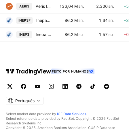
Aeris Industria e Comercio de Equipamentos para Geracao deEnergia S.A.
136,04 M
2,300
+5
AERI3
BRL
BRL
Inepar SA Industria e Construcoes
86,2 M
1,64
+3
INEP3F
BRL
BRL
Inepar SA Industria e Construcoes
86,2 M
1,57
−0
INEP3
BRL
BRL
FEITO POR HUMANOS
Português
Select market data provided by
ICE Data Services
.
Select reference data provided by FactSet. Copyright © 2026 FactSet
Research Systems Inc.
Copyright © 2026, American Bankers Association. CUSIP Database