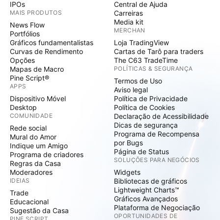
IPOs
Central de Ajuda
MAIS PRODUTOS
Carreiras
Media kit
News Flow
MERCHAN
Portfólios
Gráficos fundamentalistas
Loja TradingView
Curvas de Rendimento
Cartas de Tarô para traders
Opções
The C63 TradeTime
Mapas de Macro
POLÍTICAS & SEGURANÇA
Pine Script®
Termos de Uso
APPS
Aviso legal
Dispositivo Móvel
Política de Privacidade
Desktop
Política de Cookies
COMUNIDADE
Declaração de Acessibilidade
Dicas de segurança
Rede social
Programa de Recompensa
Mural do Amor
por Bugs
Indique um Amigo
Página de Status
Programa de criadores
SOLUÇÕES PARA NEGÓCIOS
Regras da Casa
Moderadores
Widgets
IDEIAS
Bibliotecas de gráficos
Lightweight Charts™
Trade
Gráficos Avançados
Educacional
Plataforma de Negociação
Sugestão da Casa
OPORTUNIDADES DE
PINE SCRIPT