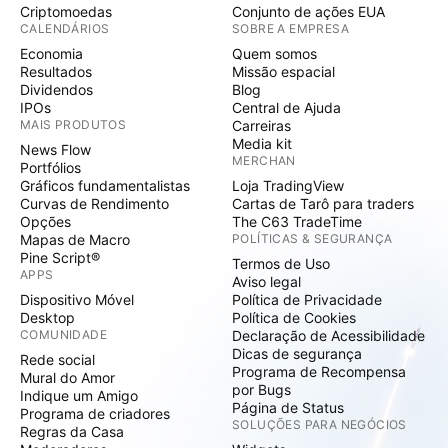
Criptomoedas
Conjunto de ações EUA
CALENDÁRIOS
SOBRE A EMPRESA
Economia
Quem somos
Resultados
Missão espacial
Dividendos
Blog
IPOs
Central de Ajuda
MAIS PRODUTOS
Carreiras
Media kit
News Flow
MERCHAN
Portfólios
Gráficos fundamentalistas
Loja TradingView
Curvas de Rendimento
Cartas de Tarô para traders
Opções
The C63 TradeTime
Mapas de Macro
POLÍTICAS & SEGURANÇA
Pine Script®
Termos de Uso
APPS
Aviso legal
Dispositivo Móvel
Política de Privacidade
Desktop
Política de Cookies
COMUNIDADE
Declaração de Acessibilidade
Dicas de segurança
Rede social
Programa de Recompensa
Mural do Amor
por Bugs
Indique um Amigo
Página de Status
Programa de criadores
SOLUÇÕES PARA NEGÓCIOS
Regras da Casa