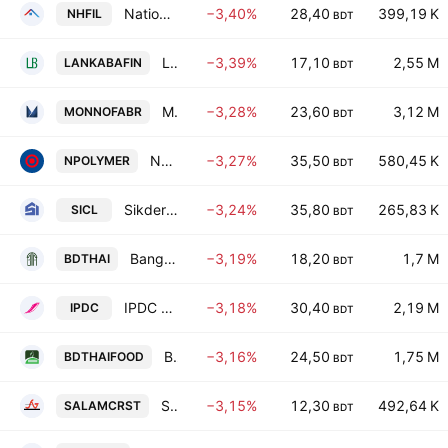
National Housing Finance PLC
−3,40%
28,40
399,19 K
NHFIL
BDT
LankaBangla Finance PLC
−3,39%
17,10
2,55 M
LANKABAFIN
BDT
Monno Fabrics Ltd.
−3,28%
23,60
3,12 M
MONNOFABR
BDT
National Polymer Industries PLC
−3,27%
35,50
580,45 K
NPOLYMER
BDT
Sikder Insurance Co., Ltd.
−3,24%
35,80
265,83 K
SICL
BDT
Bangladesh Thai Aluminium Ltd.
−3,19%
18,20
1,7 M
BDTHAI
BDT
IPDC Finance PLC
−3,18%
30,40
2,19 M
IPDC
BDT
BD Thai Food & Beverage Ltd.
−3,16%
24,50
1,75 M
BDTHAIFOOD
BDT
S. Alam Cold Rolled Steels Limited
−3,15%
12,30
492,64 K
SALAMCRST
BDT