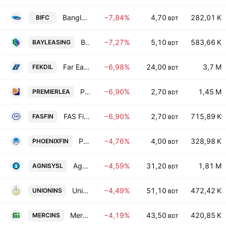
Bangladesh Industrial Finance Company Ltd.
−7,84%
4,70
282,01 K
BIFC
BDT
Bay Leasing and Investment Ltd.
−7,27%
5,10
583,66 K
BAYLEASING
BDT
Far East Knitting & Dyeing Industries PLC.
−6,98%
24,00
3,7 M
FEKDIL
BDT
Premier Leasing & Finance Limited
−6,90%
2,70
1,45 M
PREMIERLEA
BDT
FAS Finance & Investment Limited
−6,90%
2,70
715,89 K
FASFIN
BDT
Phoenix Finance and Investments Ltd.
−4,76%
4,00
328,98 K
PHOENIXFIN
BDT
Agni Systems PLC
−4,59%
31,20
1,81 M
AGNISYSL
BDT
Union Insurance PLC
−4,49%
51,10
472,42 K
UNIONINS
BDT
Mercantile Islami Insurance PLC
−4,19%
43,50
420,85 K
MERCINS
BDT