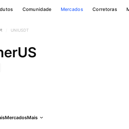
dutos
Comunidade
Mercados
Corretoras
Dt
/
UNIUSDT
therUS
is
Mercados
Mais