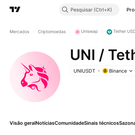
Pesquisar
Pro
Uniswap
Tether US
Mercados
/
Criptomoedas
/
/
UNI / Te
UNIUSDT
Binance
Visão geral
Notícias
Comunidade
Sinais técnicos
Sazona