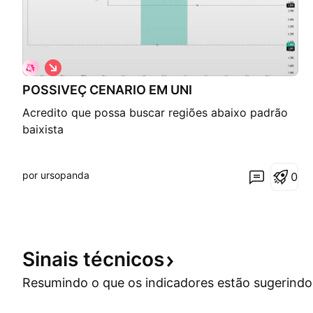
V
i
POSSIVEÇ CENARIO EM UNI
é
s
Acredito que possa buscar regiões abaixo padrão
d
e
baixista
b
a
i
x
por ursopanda
0
a
Sinais
técnicos
Resumindo o que os indicadores estão
sugerindo