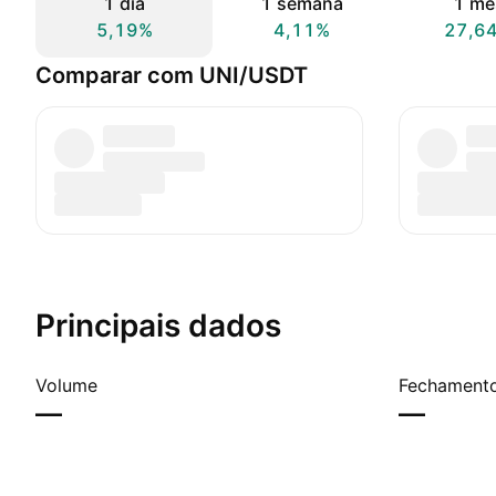
1 dia
1 semana
1 mê
5,19%
4,11%
27,6
Comparar com UNI/USDT
Principais dados
Volume
Fechamento
—
—