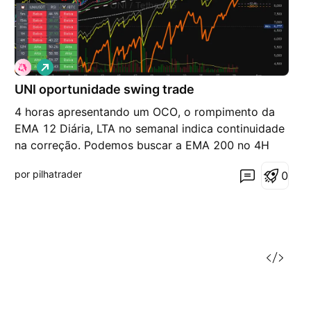
V
i
UNI oportunidade swing trade
é
s
4 horas apresentando um OCO, o rompimento da
d
e
EMA 12 Diária, LTA no semanal indica continuidade
a
na correção. Podemos buscar a EMA 200 no 4H
l
t
junto do Sobrevenda e a EMA26 no mensal deve
a
por pilhatrader
0
segurar essa correção