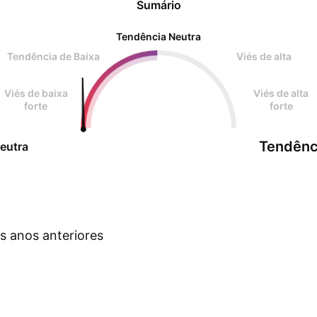
Sumário
Tendência Neutra
Tendência de Baixa
Viés de alta
Viés de baixa
Viés de alta
forte
forte
Tendênc
eutra
s anos anteriores