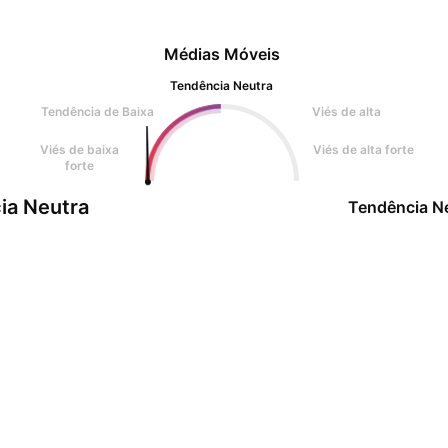
Médias Móveis
Tendência Neutra
Tendência de Baixa
Viés de alta
Viés de baixa
Viés de alta forte
forte
ia Neutra
Tendência N