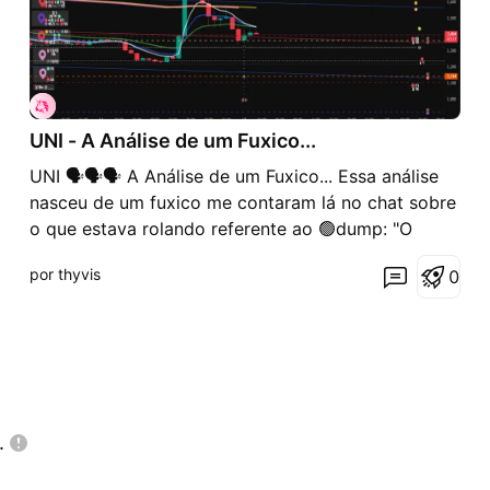
UNI - A Análise de um Fuxico...
UNI 🗣️🗣️🗣️ A Análise de um Fuxico... Essa análise
nasceu de um fuxico me contaram lá no chat sobre
o que estava rolando referente ao 🟢dump: "O
principal catalisador foi um anúncio histórico de
por thyvis
0
integração entre BlackRock (o maior gestor de
ativos do mundo e a Uniswap..." ==========
Acho importante
.