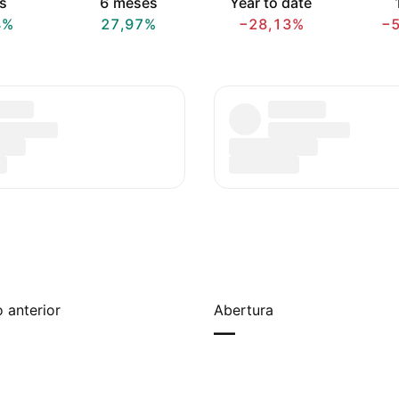
s
6 meses
Year to date
4%
27,97%
−28,13%
−
 anterior
Abertura
—