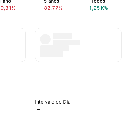
1 ano
5 anos
Todos
59,31%
−82,77%
‪1,25 K‬%
Intervalo do Dia
–