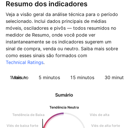
Resumo dos indicadores
Veja a visão geral da análise técnica para o período
selecionado. Inclui dados principais de médias
móveis, osciladores e pivôs — todos resumidos no
medidor de Resumo, onde você pode ver
instantaneamente se os indicadores sugerem um
sinal de compra, venda ou neutro. Saiba mais sobre
como esses sinais são formados com
Technical Ratings
.
1 minuto
Mais
5 minutos
15 minutos
30 minuto
Sumário
Tendência Neutra
Tendência de Baixa
Viés de alta
Viés de baixa forte
Viés de alta forte