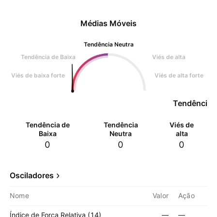
Médias Móveis
Tendência Neutra
Tendência de Baixa
Viés de alta
Viés de baixa forte
Viés de alta forte
Tendência 
Tendência de
Tendência
Viés de
Baixa
Neutra
alta
0
0
0
Osciladores
Nome
Valor
Ação
Índice de Força Relativa (14)
—
—