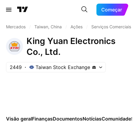
Começar
Mercados
/
Taiwan, China
/
Ações
/
Serviços Comerciais
King Yuan Electronics
Co., Ltd.
2449
Taiwan Stock Exchange
Visão geral
Finanças
Documentos
Notícias
Comunidade
S