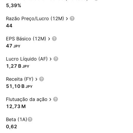
5,39%
Razão Preço/Lucro (12M)
44
EPS Básico (12M)
47
JPY
Lucro Líquido (AF)
‪1,27 B‬
JPY
Receita (FY)
‪51,10 B‬
JPY
Flutuação da ação
‪12,73 M‬
Beta (1A)
0,62