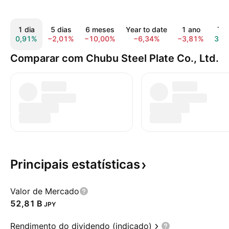
1 dia
5 dias
6 meses
Year to date
1 ano
To
0,91%
−2,01%
−10,00%
−6,34%
−3,81%
31,
Comparar com Chubu Steel Plate Co., Ltd.
Principais
estatísticas
Valor de Mercado
‪52,81 B‬
JPY
Rendimento do dividendo (indicado)