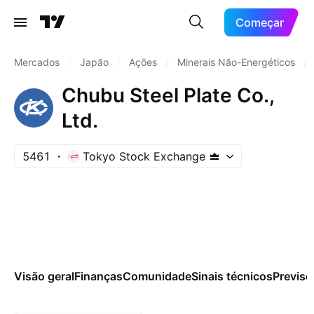
Começar
Mercados
/
Japão
/
Ações
/
Minerais Não-Energéticos
/
Chubu Steel Plate Co.,
Ltd.
5461
Tokyo Stock Exchange
Visão geral
Finanças
Comunidade
Sinais técnicos
Previsõ