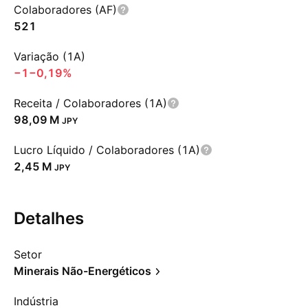
Colaboradores (AF)
521
Variação (1A)
−1
−0,19%
Receita / Colaboradores (1A)
‪98,09 M‬
JPY
Lucro Líquido / Colaboradores (1A)
‪2,45 M‬
JPY
Detalhes
Setor
Minerais Não-Energéticos
Indústria