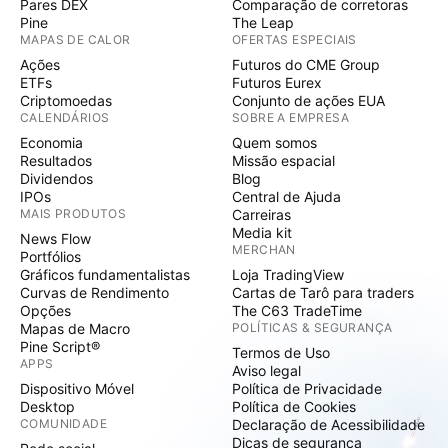
Pares DEX
Comparação de corretoras
Pine
The Leap
MAPAS DE CALOR
OFERTAS ESPECIAIS
Ações
Futuros do CME Group
ETFs
Futuros Eurex
Criptomoedas
Conjunto de ações EUA
CALENDÁRIOS
SOBRE A EMPRESA
Economia
Quem somos
Resultados
Missão espacial
Dividendos
Blog
IPOs
Central de Ajuda
MAIS PRODUTOS
Carreiras
Media kit
News Flow
MERCHAN
Portfólios
Gráficos fundamentalistas
Loja TradingView
Curvas de Rendimento
Cartas de Tarô para traders
Opções
The C63 TradeTime
Mapas de Macro
POLÍTICAS & SEGURANÇA
Pine Script®
Termos de Uso
APPS
Aviso legal
Dispositivo Móvel
Política de Privacidade
Desktop
Política de Cookies
COMUNIDADE
Declaração de Acessibilidade
Dicas de segurança