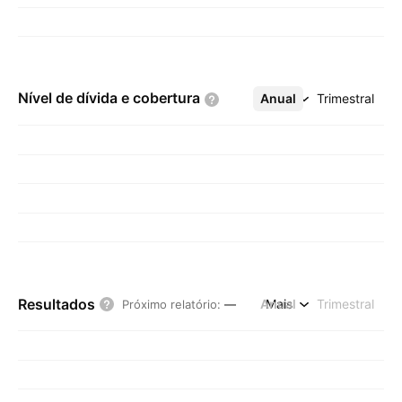
Nível de dívida e
cobertura
Anual
Mais
Trimestral
Resultados
Anual
Mais
Trimestral
Próximo relatório
:
—