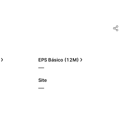
EPS Básico (12M)
—
Site
—