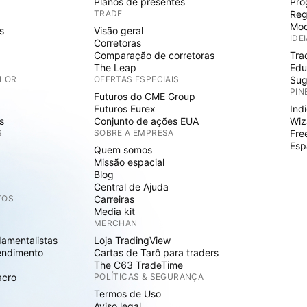
Planos de presentes
Pro
TRADE
Reg
Mod
s
Visão geral
IDE
Corretoras
Comparação de corretoras
Tra
The Leap
Edu
ALOR
OFERTAS ESPECIAIS
Sug
PIN
Futuros do CME Group
Futuros Eurex
Ind
s
Conjunto de ações EUA
Wiz
S
SOBRE A EMPRESA
Fre
Esp
Quem somos
Missão espacial
Blog
Central de Ajuda
TOS
Carreiras
Media kit
MERCHAN
damentalistas
Loja TradingView
endimento
Cartas de Tarô para traders
The C63 TradeTime
acro
POLÍTICAS & SEGURANÇA
Termos de Uso
Aviso legal