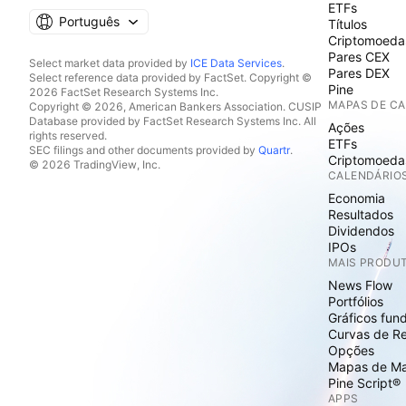
ETFs
Português
Títulos
Criptomoeda
Pares CEX
Select market data provided by
ICE Data Services
.
Pares DEX
Select reference data provided by FactSet. Copyright ©
Pine
2026 FactSet Research Systems Inc.
MAPAS DE C
Copyright © 2026, American Bankers Association. CUSIP
Database provided by FactSet Research Systems Inc. All
Ações
rights reserved.
ETFs
SEC filings and other documents provided by
Quartr
.
Criptomoeda
© 2026 TradingView, Inc.
CALENDÁRIO
Economia
Resultados
Dividendos
IPOs
MAIS PRODU
News Flow
Portfólios
Gráficos fun
Curvas de R
Opções
Mapas de M
Pine Script®
APPS