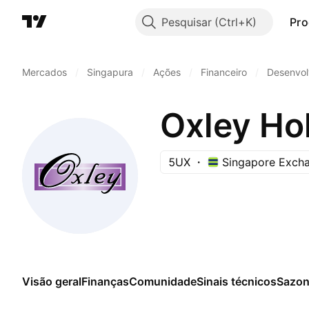
Pesquisar
Pro
Mercados
/
Singapura
/
Ações
/
Financeiro
/
Desenvolv
Oxley Hol
5UX
Singapore Exch
Visão geral
Finanças
Comunidade
Sinais técnicos
Sazon