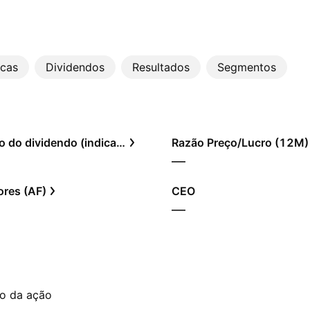
icas
Dividendos
Resultados
Segmentos
Rendimento do dividendo (indicado)
Razão Preço/Lucro (12M)
—
res (AF)
CEO
—
to da ação