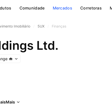
dutos
Comunidade
Mercados
Corretoras
imento Imobiliário
/
5UX
/
Finanças
dings Ltd.
ange
ais
Mais