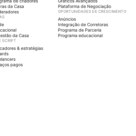
grama de criadores
Gráficos Avançados
ras da Casa
Plataforma de Negociação
eradores
OPORTUNIDADES DE CRESCIMENTO
IAS
Anúncios
de
Integração de Corretoras
cacional
Programa de Parceria
estão da Casa
Programa educacional
E SCRIPT
icadores & estratégias
ards
elancers
aços pagos