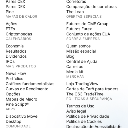
Pares CEX
Corretoras
Pares DEX
Comparação de corretoras
Pine
The Leap
MAPAS DE CALOR
OFERTAS ESPECIAIS
Ações
Futuros do CME Group
ETFs
Futuros Eurex
Criptomoedas
Conjunto de ações EUA
CALENDÁRIOS
SOBRE A EMPRESA
Economia
Quem somos
Resultados
Missão espacial
Dividendos
Blog
IPOs
Central de Ajuda
MAIS PRODUTOS
Carreiras
Media kit
News Flow
MERCHAN
Portfólios
Gráficos fundamentalistas
Loja TradingView
Curvas de Rendimento
Cartas de Tarô para traders
Opções
The C63 TradeTime
Mapas de Macro
POLÍTICAS & SEGURANÇA
Pine Script®
Termos de Uso
APPS
Aviso legal
Dispositivo Móvel
Política de Privacidade
Desktop
Política de Cookies
COMUNIDADE
Declaração de Acessibilidade