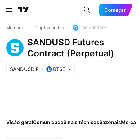
Começar
The Sandbox
Mercados
/
Criptomoedas
/
SANDUSD Futures
Contract (Perpetual)
SANDUSD.P
BTSE
Visão geral
Comunidade
Sinais técnicos
Sazonais
Mercad