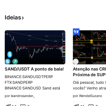
Ideias
V
S
i
SAND/USDT A ponto de bala!
é
Atenção nas CR
s
Próxima de SU
BINANCE:SANDUSDTPERP
d
Janeiro/22
e
FTX:SANDPERP
Olá pessoal, tud
a
BINANCE:SANDUSD Sand está
vocês? Venho atra
l
t
com uma contração de
mostrar um pouco
por leandrosander_
por WendelSuzano
a
volatilidade muito ampla, e está
está a situação da
prestes a proporcionar um
criptomoedas nes