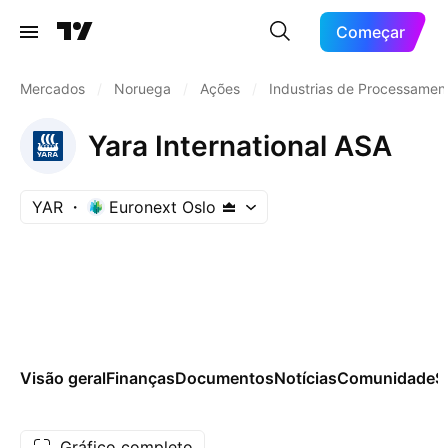
Começar
Mercados
/
Noruega
/
Ações
/
Industrias de Processamen
Yara International ASA
YAR
Euronext Oslo
Visão geral
Finanças
Documentos
Notícias
Comunidade
S
Gráfico completo