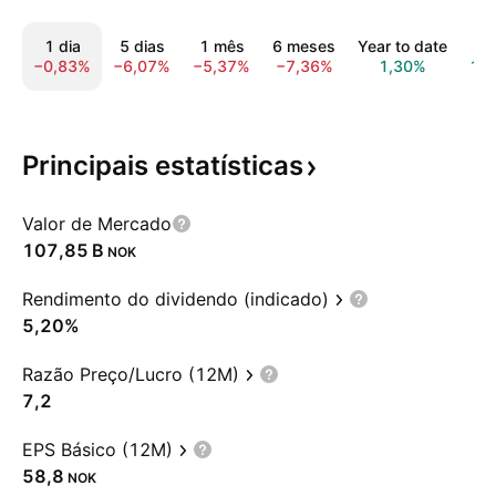
1 dia
5 dias
1 mês
6 meses
Year to date
1 
−0,83%
−6,07%
−5,37%
−7,36%
1,30%
13
Principais
estatísticas
Valor de Mercado
‪107,85 B‬
NOK
Rendimento do dividendo (indicado)
5,20%
Razão Preço/Lucro (12M)
7,2
EPS Básico (12M)
58,8
NOK