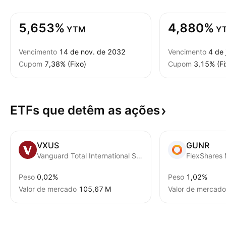
5,653%
4,880%
YTM
Y
Vencimento
14 de nov. de 2032
Vencimento
4 de 
Cupom
7,38% (Fixo)
Cupom
3,15% (Fi
ETFs que detêm as
ações
VXUS
GUNR
Vanguard Total International Stock ETF
Peso
0,02%
Peso
1,02%
Valor de mercado
‪105,67 M‬
Valor de mercado