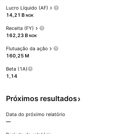
Lucro Líquido (AF)
‪14,21 B‬
NOK
Receita (FY)
‪162,23 B‬
NOK
Flutuação da ação
‪160,25 M‬
Beta (1A)
1,14
Próximos
resultados
Data do próximo relatório
—