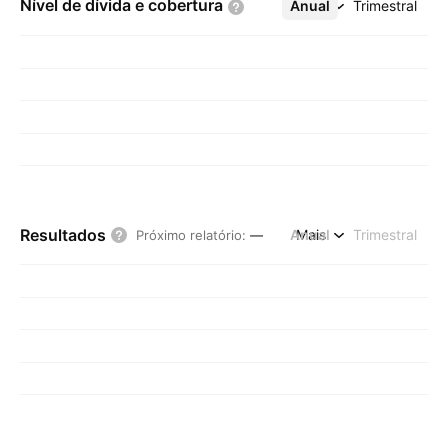
Nível de dívida e
cobertura
Anual
Mais
Trimestral
Resultados
Anual
Mais
Trimestral
Próximo relatório
:
—