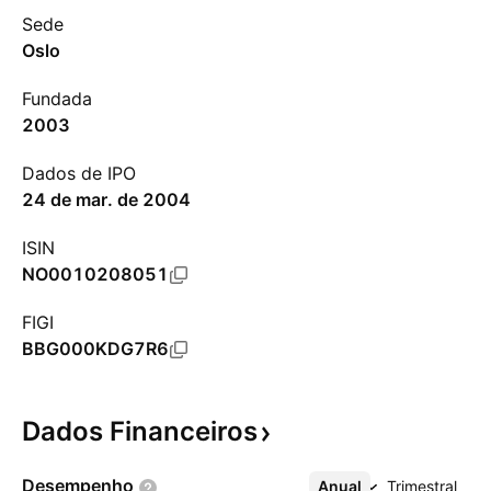
Sede
Oslo
Fundada
2003
Dados de IPO
24 de mar. de 2004
ISIN
NO0010208051
FIGI
BBG000KDG7R6
Dados
Financeiros
Desempenho
Anual
Mais
Trimestral