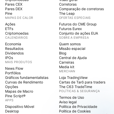
Pares CEX
Corretoras
Pares DEX
Comparação de corretoras
Pine
The Leap
MAPAS DE CALOR
OFERTAS ESPECIAIS
Ações
Futuros do CME Group
ETFs
Futuros Eurex
Criptomoedas
Conjunto de ações EUA
CALENDÁRIOS
SOBRE A EMPRESA
Economia
Quem somos
Resultados
Missão espacial
Dividendos
Blog
IPOs
Central de Ajuda
MAIS PRODUTOS
Carreiras
Media kit
News Flow
MERCHAN
Portfólios
Gráficos fundamentalistas
Loja TradingView
Curvas de Rendimento
Cartas de Tarô para traders
Opções
The C63 TradeTime
Mapas de Macro
POLÍTICAS & SEGURANÇA
Pine Script®
Termos de Uso
APPS
Aviso legal
Dispositivo Móvel
Política de Privacidade
Desktop
Política de Cookies