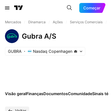
Começar
Mercados
/
Dinamarca
/
Ações
/
Serviços Comerciais
/
Gubra A/S
GUBRA
Nasdaq Copenhagen
Visão geral
Finanças
Documentos
Comunidade
Sinais té
Voltar