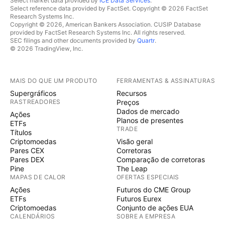
Select market data provided by
ICE Data Services
.
Select reference data provided by FactSet. Copyright © 2026 FactSet
Research Systems Inc.
Copyright © 2026, American Bankers Association. CUSIP Database
provided by FactSet Research Systems Inc. All rights reserved.
SEC filings and other documents provided by
Quartr
.
© 2026 TradingView, Inc.
MAIS DO QUE UM PRODUTO
FERRAMENTAS & ASSINATURAS
Supergráficos
Recursos
RASTREADORES
Preços
Dados de mercado
Ações
Planos de presentes
ETFs
TRADE
Títulos
Criptomoedas
Visão geral
Pares CEX
Corretoras
Pares DEX
Comparação de corretoras
Pine
The Leap
MAPAS DE CALOR
OFERTAS ESPECIAIS
Ações
Futuros do CME Group
ETFs
Futuros Eurex
Criptomoedas
Conjunto de ações EUA
CALENDÁRIOS
SOBRE A EMPRESA