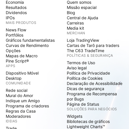
Economia
Quem somos
Resultados
Missão espacial
Dividendos
Blog
IPOs
Central de Ajuda
MAIS PRODUTOS
Carreiras
Media kit
News Flow
MERCHAN
Portfólios
Gráficos fundamentalistas
Loja TradingView
Curvas de Rendimento
Cartas de Tarô para traders
Opções
The C63 TradeTime
Mapas de Macro
POLÍTICAS & SEGURANÇA
Pine Script®
Termos de Uso
APPS
Aviso legal
Dispositivo Móvel
Política de Privacidade
Desktop
Política de Cookies
COMUNIDADE
Declaração de Acessibilidade
Dicas de segurança
Rede social
Programa de Recompensa
Mural do Amor
por Bugs
Indique um Amigo
Página de Status
Programa de criadores
SOLUÇÕES PARA NEGÓCIOS
Regras da Casa
Moderadores
Widgets
IDEIAS
Bibliotecas de gráficos
Lightweight Charts™
Trade