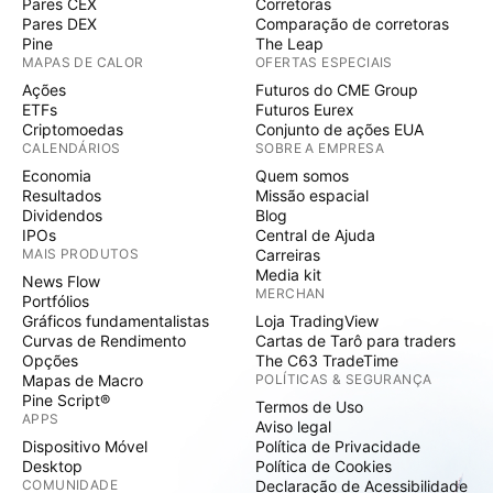
Pares CEX
Corretoras
Pares DEX
Comparação de corretoras
Pine
The Leap
MAPAS DE CALOR
OFERTAS ESPECIAIS
Ações
Futuros do CME Group
ETFs
Futuros Eurex
Criptomoedas
Conjunto de ações EUA
CALENDÁRIOS
SOBRE A EMPRESA
Economia
Quem somos
Resultados
Missão espacial
Dividendos
Blog
IPOs
Central de Ajuda
MAIS PRODUTOS
Carreiras
Media kit
News Flow
MERCHAN
Portfólios
Gráficos fundamentalistas
Loja TradingView
Curvas de Rendimento
Cartas de Tarô para traders
Opções
The C63 TradeTime
Mapas de Macro
POLÍTICAS & SEGURANÇA
Pine Script®
Termos de Uso
APPS
Aviso legal
Dispositivo Móvel
Política de Privacidade
Desktop
Política de Cookies
COMUNIDADE
Declaração de Acessibilidade