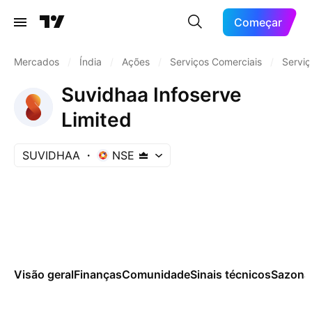
Começar
Mercados
/
Índia
/
Ações
/
Serviços Comerciais
/
Serviç
Suvidhaa Infoserve
Limited
SUVIDHAA
NSE
Visão geral
Finanças
Comunidade
Sinais técnicos
Sazona