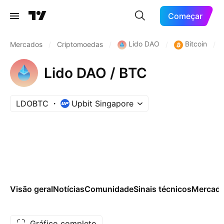
Começar
Lido DAO
Bitcoin
Mercados
/
Criptomoedas
/
/
/
Lido DAO / BTC
LDOBTC
Upbit Singapore
Visão geral
Notícias
Comunidade
Sinais técnicos
Mercad
Gráfico completo