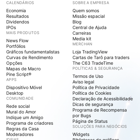
CALENDÁRIOS
SOBRE A EMPRESA
Economia
Quem somos
Resultados
Missão espacial
Dividendos
Blog
IPOs
Central de Ajuda
MAIS PRODUTOS
Carreiras
Media kit
News Flow
MERCHAN
Portfólios
Gráficos fundamentalistas
Loja TradingView
Curvas de Rendimento
Cartas de Tarô para traders
Opções
The C63 TradeTime
Mapas de Macro
POLÍTICAS & SEGURANÇA
Pine Script®
Termos de Uso
APPS
Aviso legal
Dispositivo Móvel
Política de Privacidade
Desktop
Política de Cookies
COMUNIDADE
Declaração de Acessibilidade
Dicas de segurança
Rede social
Programa de Recompensa
Mural do Amor
por Bugs
Indique um Amigo
Página de Status
Programa de criadores
SOLUÇÕES PARA NEGÓCIOS
Regras da Casa
Moderadores
Widgets
IDEIAS
Bibliotecas de gráficos