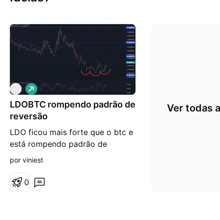
V
L
i
LDOBTC rompendo padrão de
é
Ver todas a
s
reversão
d
e
LDO ficou mais forte que o btc e
a
está rompendo padrão de
l
t
reversão, podendo trazer grande
por viniest
a
valorização para LDO.
0