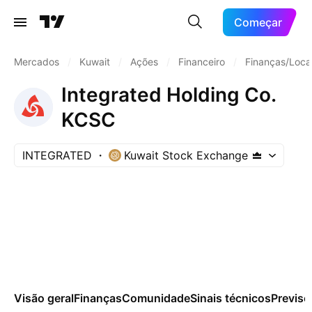
Começar
Mercados
/
Kuwait
/
Ações
/
Financeiro
/
Finanças/Loca
Integrated Holding Co.
KCSC
INTEGRATED
Kuwait Stock Exchange
Visão geral
Finanças
Comunidade
Sinais técnicos
Previsõ