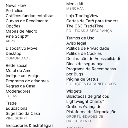
Media kit
News Flow
MERCHAN
Portfólios
Gráficos fundamentalistas
Loja TradingView
Curvas de Rendimento
Cartas de Tarô para traders
Opções
The C63 TradeTime
Mapas de Macro
POLÍTICAS & SEGURANÇA
Pine Script®
Termos de Uso
APPS
Aviso legal
Dispositivo Móvel
Política de Privacidade
Desktop
Política de Cookies
COMUNIDADE
Declaração de Acessibilidade
Dicas de segurança
Rede social
Programa de Recompensa
Mural do Amor
por Bugs
Indique um Amigo
Página de Status
Programa de criadores
SOLUÇÕES PARA NEGÓCIOS
Regras da Casa
Moderadores
Widgets
IDEIAS
Bibliotecas de gráficos
Lightweight Charts™
Trade
Gráficos Avançados
Educacional
Plataforma de Negociação
Sugestão da Casa
OPORTUNIDADES DE
PINE SCRIPT
CRESCIMENTO
Indicadores & estratégias