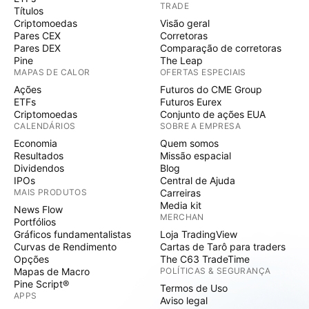
TRADE
Títulos
Criptomoedas
Visão geral
Pares CEX
Corretoras
Pares DEX
Comparação de corretoras
Pine
The Leap
MAPAS DE CALOR
OFERTAS ESPECIAIS
Ações
Futuros do CME Group
ETFs
Futuros Eurex
Criptomoedas
Conjunto de ações EUA
CALENDÁRIOS
SOBRE A EMPRESA
Economia
Quem somos
Resultados
Missão espacial
Dividendos
Blog
IPOs
Central de Ajuda
MAIS PRODUTOS
Carreiras
Media kit
News Flow
MERCHAN
Portfólios
Gráficos fundamentalistas
Loja TradingView
Curvas de Rendimento
Cartas de Tarô para traders
Opções
The C63 TradeTime
Mapas de Macro
POLÍTICAS & SEGURANÇA
Pine Script®
Termos de Uso
APPS
Aviso legal