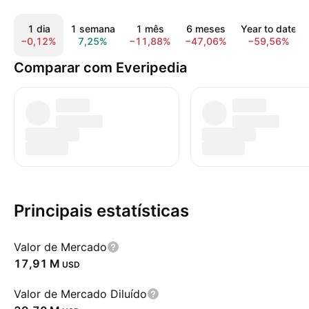
1 dia
1 semana
1 mês
6 meses
Year to date
−0,12%
7,25%
−11,88%
−47,06%
−59,56%
Comparar com Everipedia
Principais estatísticas
Valor de Mercado
‪17,91 M‬
USD
Valor de Mercado Diluído