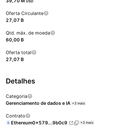
‪39,70 M‬
USD
Oferta Circulante
‪27,07 B‬
Qtd. máx. de moeda
‪60,00 B‬
Oferta total
‪27,07 B‬
Detalhes
Categoria
Gerenciamento de dados e IA
+3 mais
Contrato
Ethereum
0x579...9b0c9
+3 mais