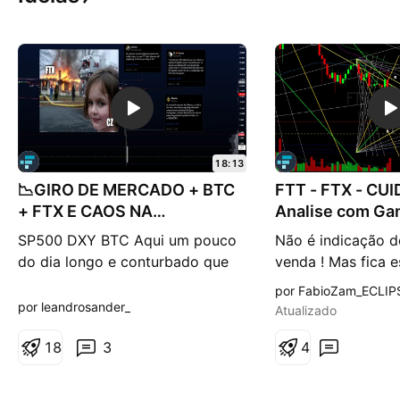
18:13
📉GIRO DE MERCADO + BTC
FTT - FTX - CU
+ FTX E CAOS NA
Analise com Gan
CRIPTOLÂNDIA 📈
correto)
SP500 DXY BTC Aqui um pouco
Não é indicação 
do dia longo e conturbado que
venda ! Mas fica e
trazia o caos na FTX! Caso FTX e
por FabioZam_ECLIP
FTT alguns dos estudos e
por leandrosander_
Atualizado
operações feitas Em meio a tudo
isso descrevemos o seguinte:
1
8
3
4
"FTX passando por um grande
teste de stress, a rede está