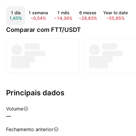
1 dia
1 semana
1 mês
6 meses
Year to date
1,65%
−0,54%
−14,36%
−28,83%
−55,85%
Comparar com FTT/USDT
Principais dados
Volume
—
Fechamento anterior