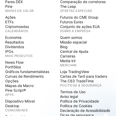
Pares DEX
Comparação de corretoras
Pine
The Leap
MAPAS DE CALOR
OFERTAS ESPECIAIS
Ações
Futuros do CME Group
ETFs
Futuros Eurex
Criptomoedas
Conjunto de ações EUA
CALENDÁRIOS
SOBRE A EMPRESA
Economia
Quem somos
Resultados
Missão espacial
Dividendos
Blog
IPOs
Central de Ajuda
MAIS PRODUTOS
Carreiras
Media kit
News Flow
MERCHAN
Portfólios
Gráficos fundamentalistas
Loja TradingView
Curvas de Rendimento
Cartas de Tarô para traders
Opções
The C63 TradeTime
Mapas de Macro
POLÍTICAS & SEGURANÇA
Pine Script®
Termos de Uso
APPS
Aviso legal
Dispositivo Móvel
Política de Privacidade
Desktop
Política de Cookies
COMUNIDADE
Declaração de Acessibilidade
Dicas de segurança