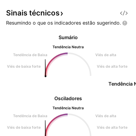
sobrecarregada com pedidos de
saques e corretora
Sinais
técnicos
Resumindo o que os indicadores estão
sugerindo.
Sumário
Tendência Neutra
Tendência de Baixa
Viés de alta
Viés de baixa forte
Viés de alta forte
Tendência 
Osciladores
Tendência Neutra
Tendência de Baixa
Viés de alta
Viés de baixa forte
Viés de alta forte