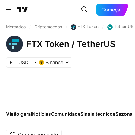
Começar
FTX Token
Tether US
Mercados
/
Criptomoedas
/
/
FTX Token / TetherUS
FTTUSDT
Binance
Visão geral
Notícias
Comunidade
Sinais técnicos
Sazonai
Gráfico completo