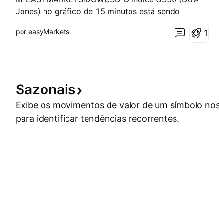
Jones) no gráfico de 15 minutos está sendo
negociado próximo de 54.013, após atingir Equal
por easyMarkets
1
Highs (EQH) e formar um possível ponto de
rejeição. O preço mostra CHOCH recente e agora
testa níveis de Fibonacci, com sinal de possível
correção de curto prazo. 📈 A
Sazonais
Exibe os movimentos de valor de um símbolo nos
para identificar tendências recorrentes.