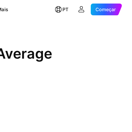
Mais
PT
Começar
 Average