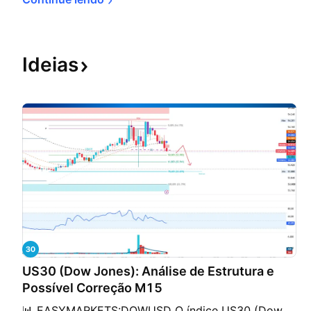
Ideias
US30 (Dow Jones): Análise de Estrutura e
Possível Correção M15
📊 EASYMARKETS:DOWUSD O índice US30 (Dow