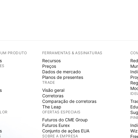
E UM PRODUTO
FERRAMENTAS & ASSINATURAS
CO
s
Recursos
Red
ES
Preços
Mur
Dados de mercado
Ind
Planos de presentes
Pro
TRADE
Reg
Mod
s
Visão geral
IDE
Corretoras
Comparação de corretoras
Tra
The Leap
Edu
ALOR
OFERTAS ESPECIAIS
Sug
PIN
Futuros do CME Group
Futuros Eurex
Ind
s
Conjunto de ações EUA
Wiz
S
SOBRE A EMPRESA
Fre