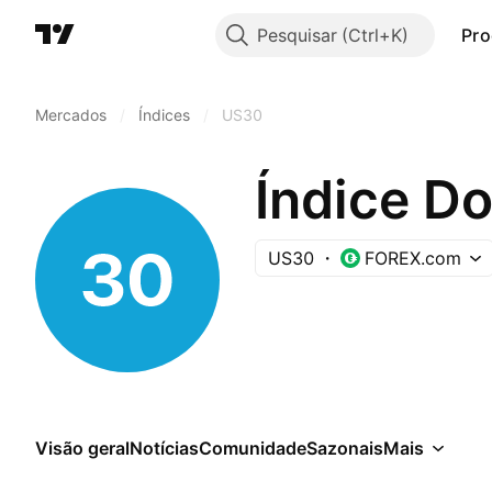
Pesquisar
Pro
Mercados
/
Índices
/
US30
Índice D
US30
FOREX.com
Visão geral
Notícias
Comunidade
Sazonais
Mais