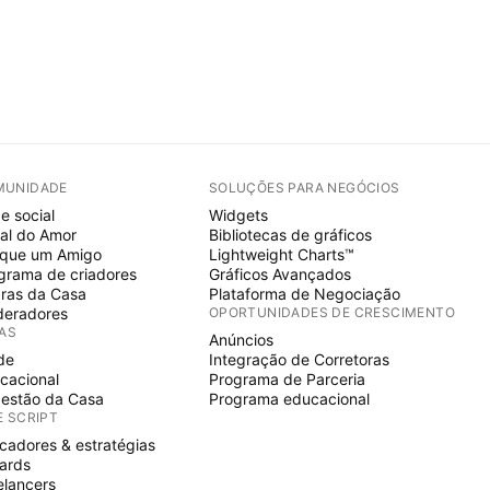
MUNIDADE
SOLUÇÕES PARA NEGÓCIOS
e social
Widgets
al do Amor
Bibliotecas de gráficos
ique um Amigo
Lightweight Charts™
grama de criadores
Gráficos Avançados
ras da Casa
Plataforma de Negociação
eradores
OPORTUNIDADES DE CRESCIMENTO
IAS
Anúncios
de
Integração de Corretoras
cacional
Programa de Parceria
estão da Casa
Programa educacional
E SCRIPT
icadores & estratégias
ards
elancers