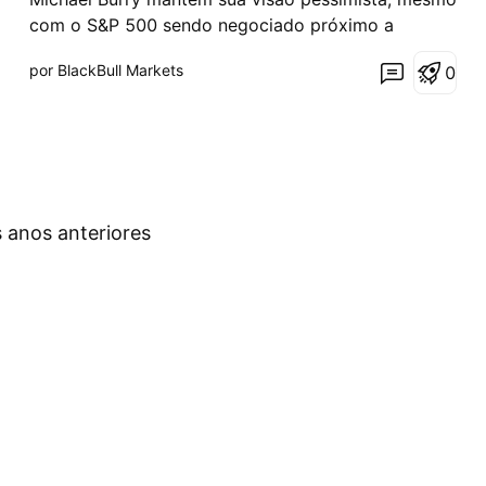
com o S&P 500 sendo negociado próximo a
máximas históricas. “Continuo acreditando que é
por BlackBull Markets
0
possível estarmos próximos de um pico importante
e, talvez, de uma queda semelhante à de 1987...”,
escreveu Burry em uma postagem no Substack.
Embora as comparaç
 anos anteriores