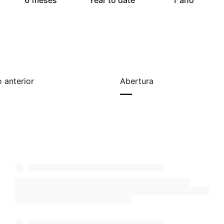
6 meses
Year to date
1 ano
 anterior
Abertura
—