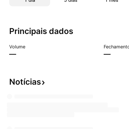
1 dia
5 dias
1 mês
Principais dados
Volume
Fechamento
—
—
Notícias