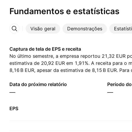
Fundamentos e estatísticas
Visão geral
Demonstrações
Estatíst
Mais
Captura de tela de EPS e receita
No último semestre, a empresa reportou 21,32 EUR po
estimativa de 20,92 EUR em 1,91%. A receita para o 
‪8,16 B‬ EUR, apesar da estimativa de ‪8,15 B‬ EUR. Par
analistas esperam 23,66 EUR em lucro por ação e ‪8,72
Data do próximo relatório
Período do 
—
—
EPS