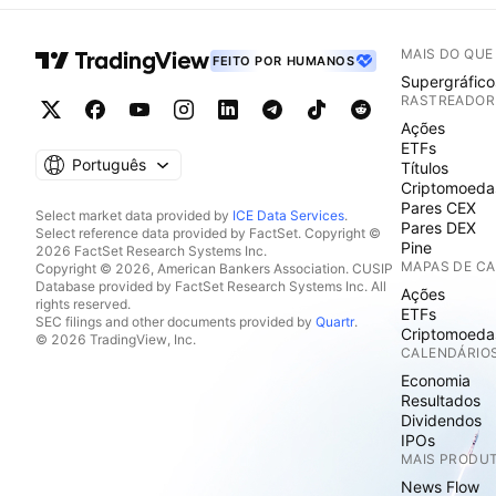
MAIS DO QU
FEITO POR HUMANOS
Supergráfico
RASTREADOR
Ações
ETFs
Português
Títulos
Criptomoeda
Pares CEX
Select market data provided by
ICE Data Services
.
Pares DEX
Select reference data provided by FactSet. Copyright ©
Pine
2026 FactSet Research Systems Inc.
MAPAS DE C
Copyright © 2026, American Bankers Association. CUSIP
Database provided by FactSet Research Systems Inc. All
Ações
rights reserved.
ETFs
SEC filings and other documents provided by
Quartr
.
Criptomoeda
© 2026 TradingView, Inc.
CALENDÁRIO
Economia
Resultados
Dividendos
IPOs
MAIS PRODU
News Flow