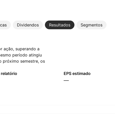
icas
Dividendos
Resultados
Segmentos
r ação, superando a
mesmo período atingiu
a o próximo semestre, os
 B‬ EUR em receita.
relatório
EPS estimado
—