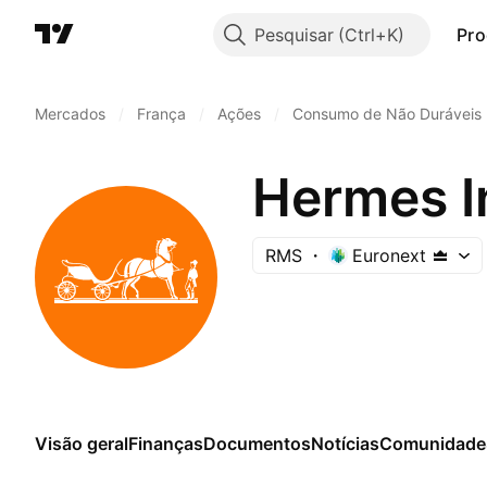
Pesquisar
Pro
Mercados
/
França
/
Ações
/
Consumo de Não Duráveis
Hermes I
RMS
Euronext
Visão geral
Finanças
Documentos
Notícias
Comunidade