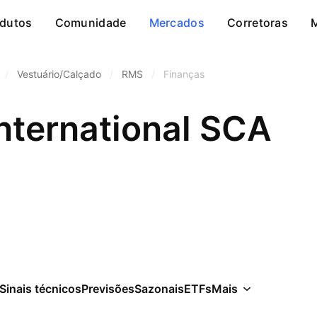
dutos
Comunidade
Mercados
Corretoras
/
Vestuário/Calçado
/
RMS
/
Finanças
nternational SCA
Sinais técnicos
Previsões
Sazonais
ETFs
Mais