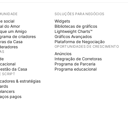
MUNIDADE
SOLUÇÕES PARA NEGÓCIOS
e social
Widgets
al do Amor
Bibliotecas de gráficos
ique um Amigo
Lightweight Charts™
grama de criadores
Gráficos Avançados
ras da Casa
Plataforma de Negociação
eradores
OPORTUNIDADES DE CRESCIMENTO
IAS
Anúncios
de
Integração de Corretoras
cacional
Programa de Parceria
estão da Casa
Programa educacional
E SCRIPT
icadores & estratégias
ards
elancers
aços pagos