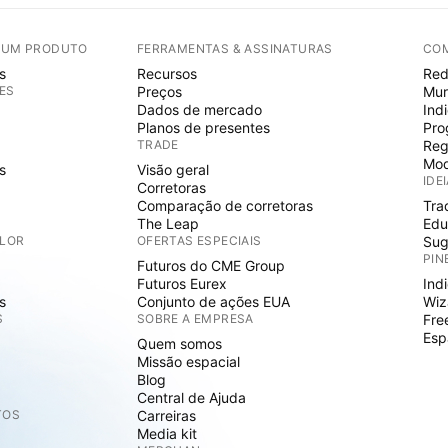
E UM PRODUTO
FERRAMENTAS & ASSINATURAS
CO
s
Recursos
Red
ES
Preços
Mur
Dados de mercado
Ind
Planos de presentes
Pro
TRADE
Reg
Mod
s
Visão geral
IDE
Corretoras
Comparação de corretoras
Tra
The Leap
Edu
ALOR
OFERTAS ESPECIAIS
Sug
PIN
Futuros do CME Group
Futuros Eurex
Ind
s
Conjunto de ações EUA
Wiz
S
SOBRE A EMPRESA
Fre
Esp
Quem somos
Missão espacial
Blog
Central de Ajuda
TOS
Carreiras
Media kit