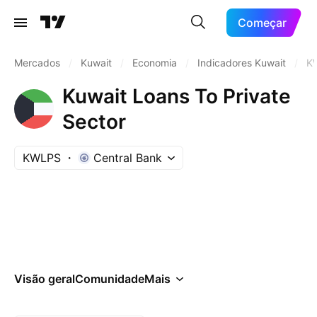
Começar
Mercados
/
Kuwait
/
Economia
/
Indicadores Kuwait
/
K
Kuwait Loans To Private
Sector
KWLPS
Central Bank
Visão geral
Comunidade
Mais