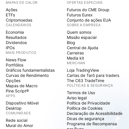
MAPAS DE CALOR
OFERTAS ESPECIAIS
Ações
Futuros do CME Group
ETFs
Futuros Eurex
Criptomoedas
Conjunto de ações EUA
CALENDÁRIOS
SOBRE A EMPRESA
Economia
Quem somos
Resultados
Missão espacial
Dividendos
Blog
IPOs
Central de Ajuda
MAIS PRODUTOS
Carreiras
Media kit
News Flow
MERCHAN
Portfólios
Gráficos fundamentalistas
Loja TradingView
Curvas de Rendimento
Cartas de Tarô para traders
Opções
The C63 TradeTime
Mapas de Macro
POLÍTICAS & SEGURANÇA
Pine Script®
Termos de Uso
APPS
Aviso legal
Dispositivo Móvel
Política de Privacidade
Desktop
Política de Cookies
COMUNIDADE
Declaração de Acessibilidade
Dicas de segurança
Rede social
Programa de Recompensa
Mural do Amor
por Bugs