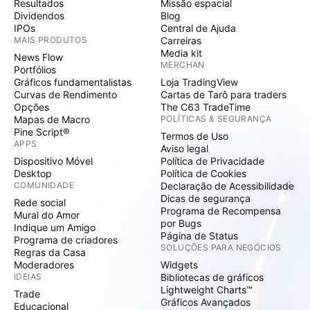
Resultados
Missão espacial
Dividendos
Blog
IPOs
Central de Ajuda
MAIS PRODUTOS
Carreiras
Media kit
News Flow
MERCHAN
Portfólios
Gráficos fundamentalistas
Loja TradingView
Curvas de Rendimento
Cartas de Tarô para traders
Opções
The C63 TradeTime
Mapas de Macro
POLÍTICAS & SEGURANÇA
Pine Script®
Termos de Uso
APPS
Aviso legal
Dispositivo Móvel
Política de Privacidade
Desktop
Política de Cookies
COMUNIDADE
Declaração de Acessibilidade
Dicas de segurança
Rede social
Programa de Recompensa
Mural do Amor
por Bugs
Indique um Amigo
Página de Status
Programa de criadores
SOLUÇÕES PARA NEGÓCIOS
Regras da Casa
Moderadores
Widgets
IDEIAS
Bibliotecas de gráficos
Lightweight Charts™
Trade
Gráficos Avançados
Educacional