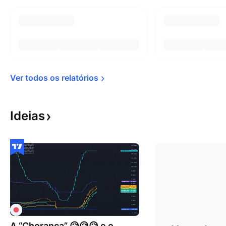
Ver todos os 
relatórios
Ideias
A “Chorança” 😥😥😥 e o