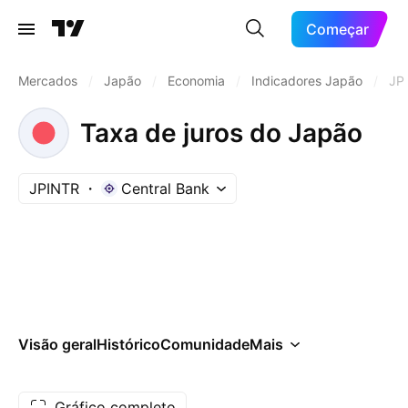
Começar
Mercados
/
Japão
/
Economia
/
Indicadores Japão
/
JP
Taxa de juros do Japão
JPINTR
Central Bank
Visão geral
Histórico
Comunidade
Mais
Gráfico completo