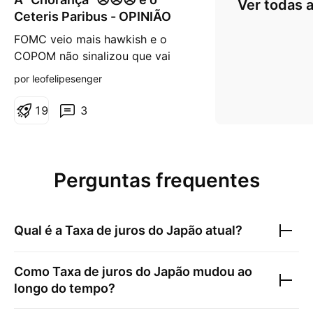
Ver todas a
Ceteris Paribus - OPINIÃO
FOMC veio mais hawkish e o
COPOM não sinalizou que vai
liderar o corte de juros . Fez
por leofelipesenger
mudanças no comunicado que no
futuro podem se tornar uma
1
9
3
sinalização de corte ou quem
sabe até um corte, mas não
contratou antecipadamente. O
BC brasileiro está certo. O juro
Perguntas frequentes
real no Brasil está alto? Sim. Dá
Qual é a
Taxa de juros do Japão
atual?
Como
Taxa de juros do Japão
mudou ao
longo do tempo?