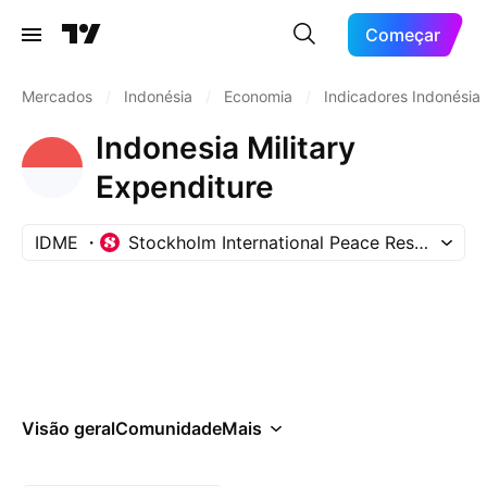
Começar
Mercados
/
Indonésia
/
Economia
/
Indicadores Indonésia
Indonesia Military
Expenditure
IDME
Stockholm International Peace Research Ins
Visão geral
Comunidade
Mais