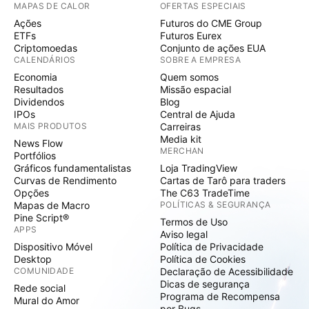
MAPAS DE CALOR
OFERTAS ESPECIAIS
Ações
Futuros do CME Group
ETFs
Futuros Eurex
Criptomoedas
Conjunto de ações EUA
CALENDÁRIOS
SOBRE A EMPRESA
Economia
Quem somos
Resultados
Missão espacial
Dividendos
Blog
IPOs
Central de Ajuda
MAIS PRODUTOS
Carreiras
Media kit
News Flow
MERCHAN
Portfólios
Gráficos fundamentalistas
Loja TradingView
Curvas de Rendimento
Cartas de Tarô para traders
Opções
The C63 TradeTime
Mapas de Macro
POLÍTICAS & SEGURANÇA
Pine Script®
Termos de Uso
APPS
Aviso legal
Dispositivo Móvel
Política de Privacidade
Desktop
Política de Cookies
COMUNIDADE
Declaração de Acessibilidade
Dicas de segurança
Rede social
Programa de Recompensa
Mural do Amor
por Bugs