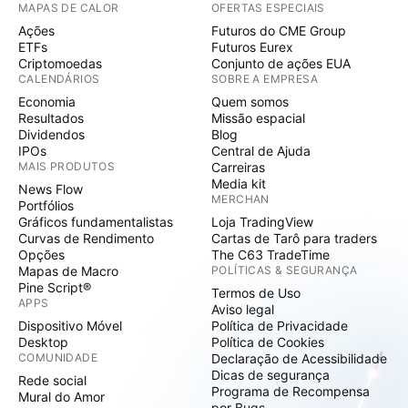
MAPAS DE CALOR
OFERTAS ESPECIAIS
Ações
Futuros do CME Group
ETFs
Futuros Eurex
Criptomoedas
Conjunto de ações EUA
CALENDÁRIOS
SOBRE A EMPRESA
Economia
Quem somos
Resultados
Missão espacial
Dividendos
Blog
IPOs
Central de Ajuda
MAIS PRODUTOS
Carreiras
Media kit
News Flow
MERCHAN
Portfólios
Gráficos fundamentalistas
Loja TradingView
Curvas de Rendimento
Cartas de Tarô para traders
Opções
The C63 TradeTime
Mapas de Macro
POLÍTICAS & SEGURANÇA
Pine Script®
Termos de Uso
APPS
Aviso legal
Dispositivo Móvel
Política de Privacidade
Desktop
Política de Cookies
COMUNIDADE
Declaração de Acessibilidade
Dicas de segurança
Rede social
Programa de Recompensa
Mural do Amor
por Bugs