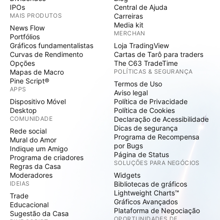
IPOs
Central de Ajuda
MAIS PRODUTOS
Carreiras
Media kit
News Flow
MERCHAN
Portfólios
Gráficos fundamentalistas
Loja TradingView
Curvas de Rendimento
Cartas de Tarô para traders
Opções
The C63 TradeTime
Mapas de Macro
POLÍTICAS & SEGURANÇA
Pine Script®
Termos de Uso
APPS
Aviso legal
Dispositivo Móvel
Política de Privacidade
Desktop
Política de Cookies
COMUNIDADE
Declaração de Acessibilidade
Dicas de segurança
Rede social
Programa de Recompensa
Mural do Amor
por Bugs
Indique um Amigo
Página de Status
Programa de criadores
SOLUÇÕES PARA NEGÓCIOS
Regras da Casa
Moderadores
Widgets
IDEIAS
Bibliotecas de gráficos
Lightweight Charts™
Trade
Gráficos Avançados
Educacional
Plataforma de Negociação
Sugestão da Casa
OPORTUNIDADES DE