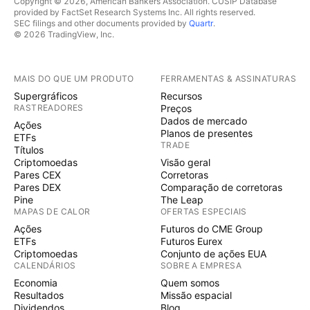
Copyright © 2026, American Bankers Association. CUSIP Database
provided by FactSet Research Systems Inc. All rights reserved.
SEC filings and other documents provided by
Quartr
.
© 2026 TradingView, Inc.
MAIS DO QUE UM PRODUTO
FERRAMENTAS & ASSINATURAS
Supergráficos
Recursos
RASTREADORES
Preços
Dados de mercado
Ações
Planos de presentes
ETFs
TRADE
Títulos
Criptomoedas
Visão geral
Pares CEX
Corretoras
Pares DEX
Comparação de corretoras
Pine
The Leap
MAPAS DE CALOR
OFERTAS ESPECIAIS
Ações
Futuros do CME Group
ETFs
Futuros Eurex
Criptomoedas
Conjunto de ações EUA
CALENDÁRIOS
SOBRE A EMPRESA
Economia
Quem somos
Resultados
Missão espacial
Dividendos
Blog