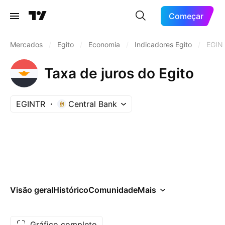
Começar
Mercados
/
Egito
/
Economia
/
Indicadores Egito
/
EGIN
Taxa de juros do Egito
EGINTR
Central Bank
Visão geral
Histórico
Comunidade
Mais
Gráfico completo