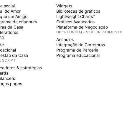
e social
Widgets
al do Amor
Bibliotecas de gráficos
ique um Amigo
Lightweight Charts™
grama de criadores
Gráficos Avançados
ras da Casa
Plataforma de Negociação
eradores
OPORTUNIDADES DE CRESCIMENTO
IAS
Anúncios
de
Integração de Corretoras
cacional
Programa de Parceria
estão da Casa
Programa educacional
E SCRIPT
icadores & estratégias
ards
elancers
aços pagos