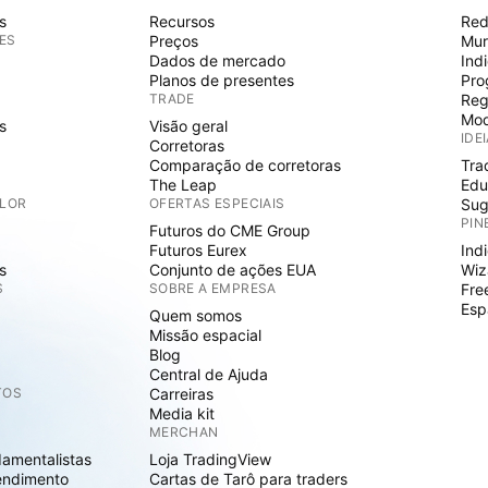
s
Recursos
Red
ES
Preços
Mur
Dados de mercado
Ind
Planos de presentes
Pro
TRADE
Reg
Mod
s
Visão geral
IDE
Corretoras
Comparação de corretoras
Tra
The Leap
Edu
ALOR
OFERTAS ESPECIAIS
Sug
PIN
Futuros do CME Group
Futuros Eurex
Ind
s
Conjunto de ações EUA
Wiz
S
SOBRE A EMPRESA
Fre
Esp
Quem somos
Missão espacial
Blog
Central de Ajuda
TOS
Carreiras
Media kit
MERCHAN
damentalistas
Loja TradingView
endimento
Cartas de Tarô para traders