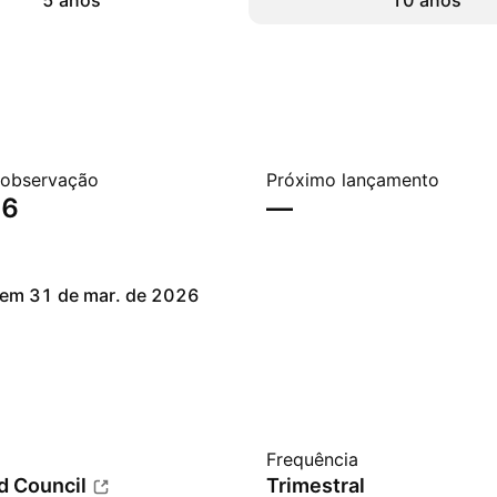
5 anos
10 anos
 observação
Próximo lançamento
26
—
em 31 de mar. de 2026
Frequência
d Council
Trimestral