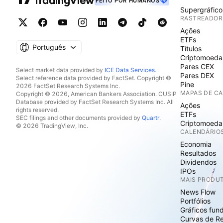
FEITO POR HUMANOS
Supergráfico
RASTREADOR
Ações
ETFs
Português
Títulos
Criptomoeda
Pares CEX
Select market data provided by
ICE Data Services
.
Pares DEX
Select reference data provided by FactSet. Copyright ©
Pine
2026 FactSet Research Systems Inc.
MAPAS DE C
Copyright © 2026, American Bankers Association. CUSIP
Database provided by FactSet Research Systems Inc. All
Ações
rights reserved.
ETFs
SEC filings and other documents provided by
Quartr
.
Criptomoeda
© 2026 TradingView, Inc.
CALENDÁRIO
Economia
Resultados
Dividendos
IPOs
MAIS PRODU
News Flow
Portfólios
Gráficos fun
Curvas de R