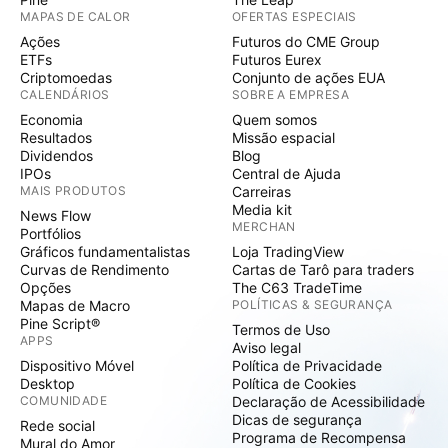
MAPAS DE CALOR
OFERTAS ESPECIAIS
Ações
Futuros do CME Group
ETFs
Futuros Eurex
Criptomoedas
Conjunto de ações EUA
CALENDÁRIOS
SOBRE A EMPRESA
Economia
Quem somos
Resultados
Missão espacial
Dividendos
Blog
IPOs
Central de Ajuda
MAIS PRODUTOS
Carreiras
Media kit
News Flow
MERCHAN
Portfólios
Gráficos fundamentalistas
Loja TradingView
Curvas de Rendimento
Cartas de Tarô para traders
Opções
The C63 TradeTime
Mapas de Macro
POLÍTICAS & SEGURANÇA
Pine Script®
Termos de Uso
APPS
Aviso legal
Dispositivo Móvel
Política de Privacidade
Desktop
Política de Cookies
COMUNIDADE
Declaração de Acessibilidade
Dicas de segurança
Rede social
Programa de Recompensa
Mural do Amor