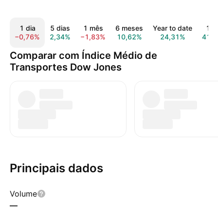
1 dia
5 dias
1 mês
6 meses
Year to date
1 a
−0,76%
2,34%
−1,83%
10,62%
24,31%
41,
Comparar com Índice Médio de
Transportes Dow Jones
Principais dados
Volume
—