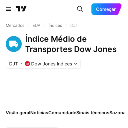
Começar
Mercados
/
EUA
/
Índices
/
DJT
Índice Médio de
Transportes Dow Jones
DJT
Dow Jones Indices
Visão geral
Notícias
Comunidade
Sinais técnicos
Sazonai