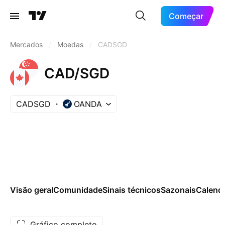
Começar
Mercados
/
Moedas
/
CADSGD
CAD/SGD
CADSGD
OANDA
Visão geral
Comunidade
Sinais técnicos
Sazonais
Calend
Gráfico completo