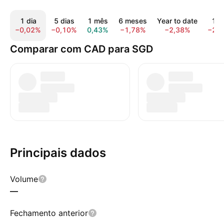
1 dia
5 dias
1 mês
6 meses
Year to date
1 a
−0,02%
−0,10%
0,43%
−1,78%
−2,38%
−2,
Comparar com CAD para SGD
Principais dados
Volume
—
Fechamento anterior