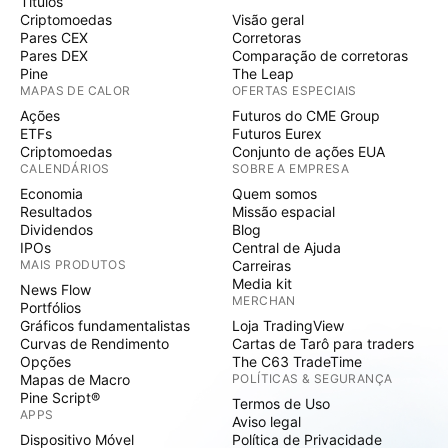
Títulos
Criptomoedas
Visão geral
Pares CEX
Corretoras
Pares DEX
Comparação de corretoras
Pine
The Leap
MAPAS DE CALOR
OFERTAS ESPECIAIS
Ações
Futuros do CME Group
ETFs
Futuros Eurex
Criptomoedas
Conjunto de ações EUA
CALENDÁRIOS
SOBRE A EMPRESA
Economia
Quem somos
Resultados
Missão espacial
Dividendos
Blog
IPOs
Central de Ajuda
MAIS PRODUTOS
Carreiras
Media kit
News Flow
MERCHAN
Portfólios
Gráficos fundamentalistas
Loja TradingView
Curvas de Rendimento
Cartas de Tarô para traders
Opções
The C63 TradeTime
Mapas de Macro
POLÍTICAS & SEGURANÇA
Pine Script®
Termos de Uso
APPS
Aviso legal
Dispositivo Móvel
Política de Privacidade