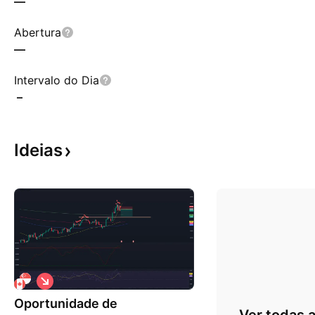
—
Abertura
—
Intervalo do Dia
–
Ideias
V
i
Oportunidade de
é
s