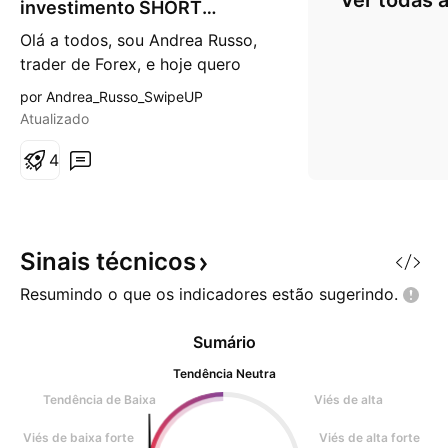
Ver todas a
investimento SHORT
d
CAD/SGD
e
Olá a todos, sou Andrea Russo,
b
trader de Forex, e hoje quero
a
i
compartilhar com vocês uma
por Andrea_Russo_SwipeUP
x
estratégia de negociação que
a
Atualizado
estou seguindo atualmente no
par de moedas CAD/SGD. Esta
4
análise foi criada para ajudar os
traders a entender melhor a
dinâmica deste par e otimizar
suas negociações. Análise de pos
Sinais
técnicos
Resumindo o que os indicadores estão
sugerindo.
Sumário
Tendência Neutra
Tendência de Baixa
Viés de alta
Viés de baixa forte
Viés de alta forte