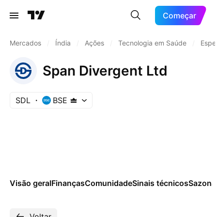
Começar
Mercados
/
Índia
/
Ações
/
Tecnologia em Saúde
/
Espe
Span Divergent Ltd
SDL
BSE
Visão geral
Finanças
Comunidade
Sinais técnicos
Sazona
Voltar