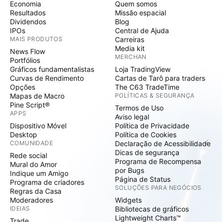
Economia
Quem somos
Resultados
Missão espacial
Dividendos
Blog
IPOs
Central de Ajuda
MAIS PRODUTOS
Carreiras
Media kit
News Flow
MERCHAN
Portfólios
Gráficos fundamentalistas
Loja TradingView
Curvas de Rendimento
Cartas de Tarô para traders
Opções
The C63 TradeTime
Mapas de Macro
POLÍTICAS & SEGURANÇA
Pine Script®
Termos de Uso
APPS
Aviso legal
Dispositivo Móvel
Política de Privacidade
Desktop
Política de Cookies
COMUNIDADE
Declaração de Acessibilidade
Dicas de segurança
Rede social
Programa de Recompensa
Mural do Amor
por Bugs
Indique um Amigo
Página de Status
Programa de criadores
SOLUÇÕES PARA NEGÓCIOS
Regras da Casa
Moderadores
Widgets
IDEIAS
Bibliotecas de gráficos
Lightweight Charts™
Trade