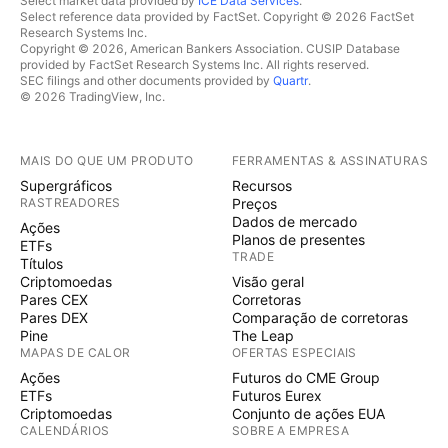
Select market data provided by
ICE Data Services
.
Select reference data provided by FactSet. Copyright © 2026 FactSet
Research Systems Inc.
Copyright © 2026, American Bankers Association. CUSIP Database
provided by FactSet Research Systems Inc. All rights reserved.
SEC filings and other documents provided by
Quartr
.
© 2026 TradingView, Inc.
MAIS DO QUE UM PRODUTO
FERRAMENTAS & ASSINATURAS
Supergráficos
Recursos
RASTREADORES
Preços
Dados de mercado
Ações
Planos de presentes
ETFs
TRADE
Títulos
Criptomoedas
Visão geral
Pares CEX
Corretoras
Pares DEX
Comparação de corretoras
Pine
The Leap
MAPAS DE CALOR
OFERTAS ESPECIAIS
Ações
Futuros do CME Group
ETFs
Futuros Eurex
Criptomoedas
Conjunto de ações EUA
CALENDÁRIOS
SOBRE A EMPRESA