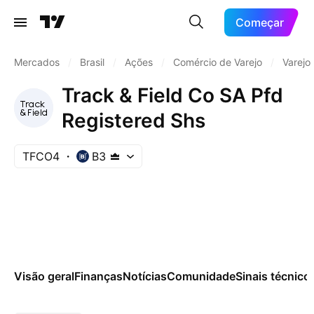
Começar
Mercados
/
Brasil
/
Ações
/
Comércio de Varejo
/
Varejo
Track & Field Co SA Pfd
Registered Shs
TFCO4
B3
Visão geral
Finanças
Notícias
Comunidade
Sinais técnico