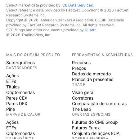
Select market data provided by
ICE Data Services
.
Select reference data provided by FactSet. Copyright © 2026 FactSet
Research Systems Inc.
Copyright © 2026, American Bankers Association. CUSIP Database
provided by FactSet Research Systems Inc. All rights reserved.
SEC filings and other documents provided by
Quartr
.
© 2026 TradingView, Inc.
MAIS DO QUE UM PRODUTO
FERRAMENTAS & ASSINATURAS
Supergráficos
Recursos
RASTREADORES
Preços
Dados de mercado
Ações
Planos de presentes
ETFs
TRADE
Títulos
Criptomoedas
Visão geral
Pares CEX
Corretoras
Pares DEX
Comparação de corretoras
Pine
The Leap
MAPAS DE CALOR
OFERTAS ESPECIAIS
Ações
Futuros do CME Group
ETFs
Futuros Eurex
Criptomoedas
Conjunto de ações EUA
CALENDÁRIOS
SOBRE A EMPRESA