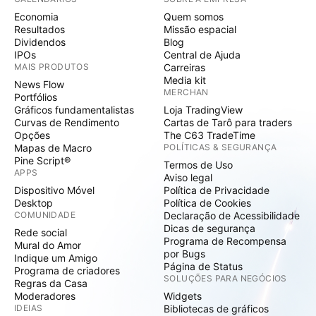
Economia
Quem somos
Resultados
Missão espacial
Dividendos
Blog
IPOs
Central de Ajuda
MAIS PRODUTOS
Carreiras
Media kit
News Flow
MERCHAN
Portfólios
Gráficos fundamentalistas
Loja TradingView
Curvas de Rendimento
Cartas de Tarô para traders
Opções
The C63 TradeTime
Mapas de Macro
POLÍTICAS & SEGURANÇA
Pine Script®
Termos de Uso
APPS
Aviso legal
Dispositivo Móvel
Política de Privacidade
Desktop
Política de Cookies
COMUNIDADE
Declaração de Acessibilidade
Dicas de segurança
Rede social
Programa de Recompensa
Mural do Amor
por Bugs
Indique um Amigo
Página de Status
Programa de criadores
SOLUÇÕES PARA NEGÓCIOS
Regras da Casa
Moderadores
Widgets
IDEIAS
Bibliotecas de gráficos