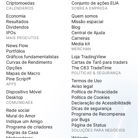
Criptomoedas
Conjunto de ações EUA
CALENDÁRIOS
SOBRE A EMPRESA
Economia
Quem somos
Resultados
Missão espacial
Dividendos
Blog
IPOs
Central de Ajuda
MAIS PRODUTOS
Carreiras
Media kit
News Flow
MERCHAN
Portfólios
Gráficos fundamentalistas
Loja TradingView
Curvas de Rendimento
Cartas de Tarô para traders
Opções
The C63 TradeTime
Mapas de Macro
POLÍTICAS & SEGURANÇA
Pine Script®
Termos de Uso
APPS
Aviso legal
Dispositivo Móvel
Política de Privacidade
Desktop
Política de Cookies
COMUNIDADE
Declaração de Acessibilidade
Dicas de segurança
Rede social
Programa de Recompensa
Mural do Amor
por Bugs
Indique um Amigo
Página de Status
Programa de criadores
SOLUÇÕES PARA NEGÓCIOS
Regras da Casa
Moderadores
Widgets