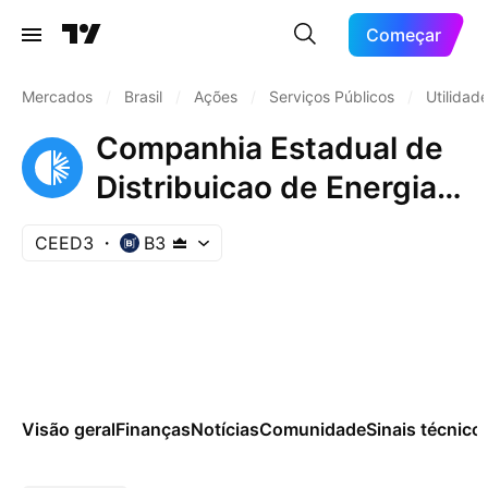
Começar
Mercados
/
Brasil
/
Ações
/
Serviços Públicos
/
Utilidade
Companhia Estadual de
Distribuicao de Energia
Eletrica
CEED3
B3
Visão geral
Finanças
Notícias
Comunidade
Sinais técnico