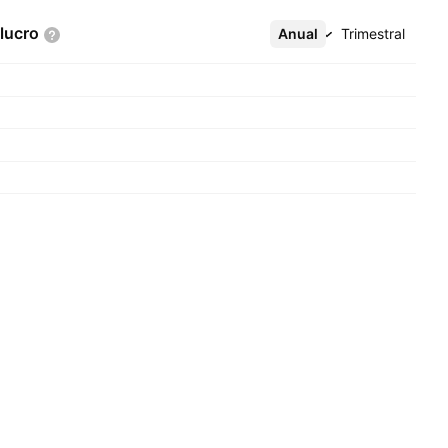
lucro
Anual
Mais
Trimestral