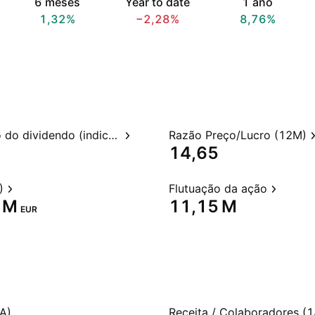
6 meses
Year to date
1 ano
1,32%
−2,28%
8,76%
Rendimento do dividendo (indicado)
Razão Preço/Lucro (12M)
14,65
)
Flutuação da ação
 M‬
‪11,15 M‬
EUR
A)
Receita / Colaboradores (1