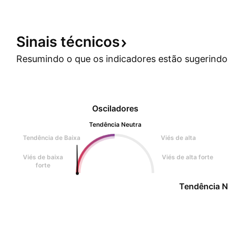
Sinais
técnicos
Resumindo o que os indicadores estão
sugerindo
Osciladores
Tendência Neutra
Tendência de Baixa
Viés de alta
Viés de baixa
Viés de alta forte
forte
Tendência N