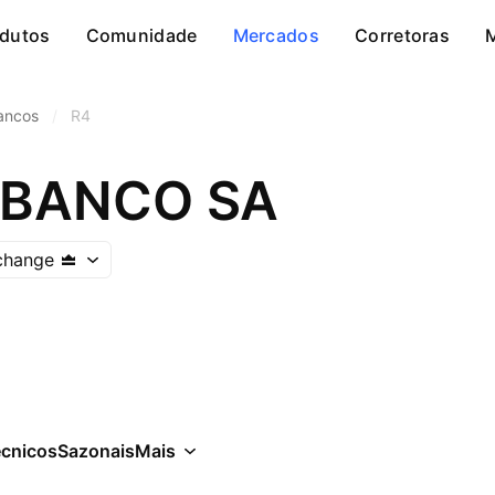
dutos
Comunidade
Mercados
Corretoras
ancos
/
R4
 BANCO SA
change
écnicos
Sazonais
Mais