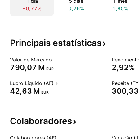
1 dia
5 dias
1 mês
−0,77%
0,26%
1,85%
Principais
estatísticas
Valor de Mercado
‪790,07 M‬
2,92%
EUR
Lucro Líquido (AF)
Receita (FY
‪42,63 M‬
‪300,33
EUR
Colaboradores
Colaboradores (AF)
Variação (1