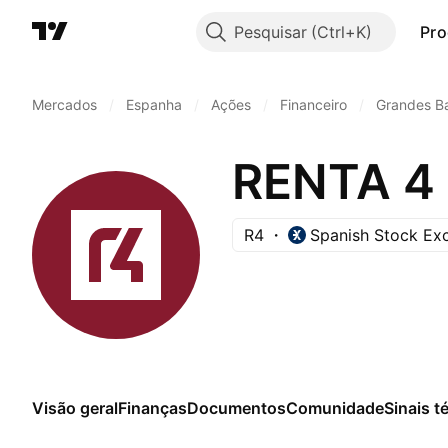
Pesquisar
Pro
Mercados
/
Espanha
/
Ações
/
Financeiro
/
Grandes B
RENTA 4
R4
Spanish Stock Ex
Visão geral
Finanças
Documentos
Comunidade
Sinais t