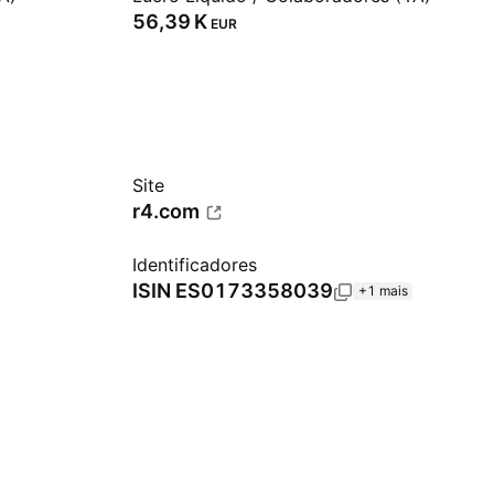
‪56,39 K‬
EUR
Site
r4.com
Identificadores
ISIN
ES0173358039
+1 mais