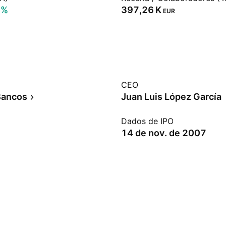
5%
‪397,26 K‬
EUR
CEO
Bancos
Juan Luis López García
Dados de IPO
14 de nov. de 2007