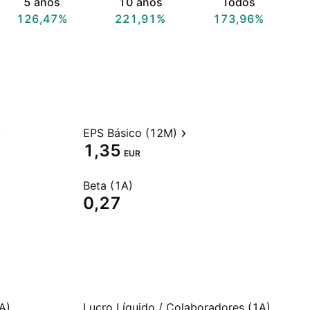
5 anos
10 anos
Todos
126,47%
221,91%
173,96%
EPS Básico (12M)
1,35
EUR
Beta (1A)
0,27
A)
Lucro Líquido / Colaboradores (1A)