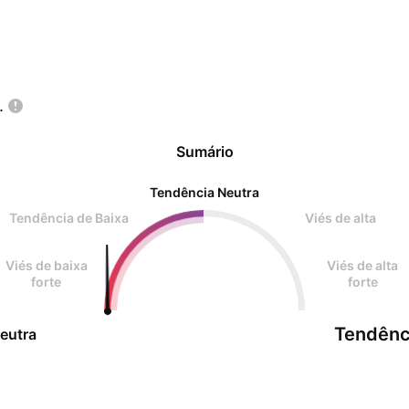
.
Sumário
Tendência Neutra
Tendência de Baixa
Viés de alta
Viés de baixa
Viés de alta
forte
forte
Tendênc
eutra