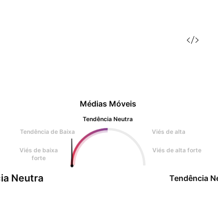
Médias Móveis
Tendência Neutra
Tendência de Baixa
Viés de alta
Viés de baixa
Viés de alta forte
forte
ia Neutra
Tendência N