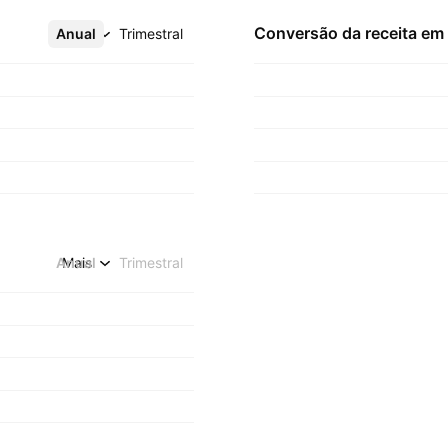
Conversão da receita em
Anual
Mais
Trimestral
Anual
Mais
Trimestral