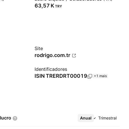
‪63,57 K‬
TRY
Site
rodrigo.com.tr
Identificadores
ISIN
TRERDRT00019
+1 mais
lucro
Anual
Mais
Trimestral