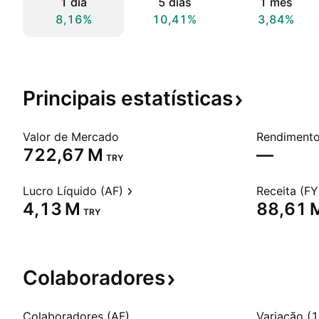
1 dia
5 dias
1 mês
8,16%
10,41%
3,84%
Principais
estatísticas
Valor de Mercado
‪722,67 M‬
—
TRY
Lucro Líquido (AF)
Receita (FY
‪4,13 M‬
‪88,61 M
TRY
Colaboradores
Colaboradores (AF)
Variação (1