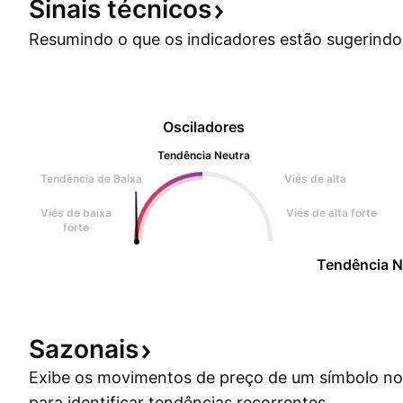
Sinais
técnicos
Resumindo o que os indicadores estão
sugerindo
Osciladores
Tendência Neutra
Tendência de Baixa
Viés de alta
Viés de baixa
Viés de alta forte
forte
Tendência N
Sazonais
Exibe os movimentos de preço de um símbolo no
para identificar tendências recorrentes.