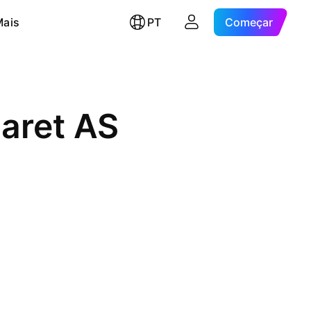
Mais
PT
Começar
caret AS