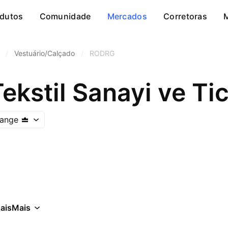
dutos
Comunidade
Mercados
Corretoras
/
Vestuário/Calçado
/
RODRG
ekstil Sanayi ve Ti
hange
ais
Mais