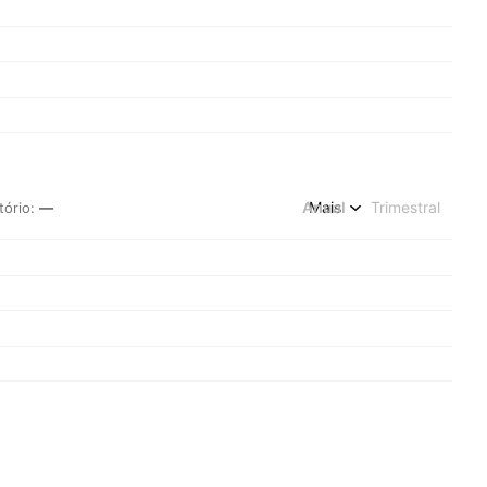
Anual
Mais
Trimestral
tório
:
—