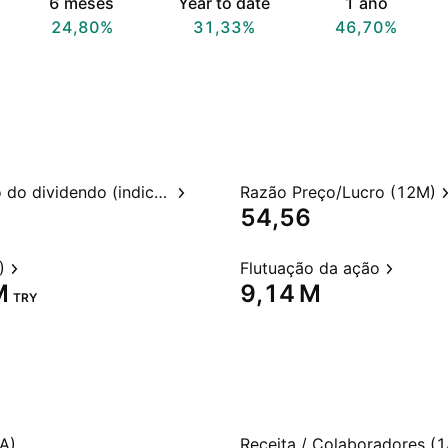
6 meses
Year to date
1 ano
24,80%
31,33%
46,70%
Rendimento do dividendo (indicado)
Razão Preço/Lucro (12M)
54,56
)
Flutuação da ação
‬
‪9,14 M‬
TRY
A)
Receita / Colaboradores (1