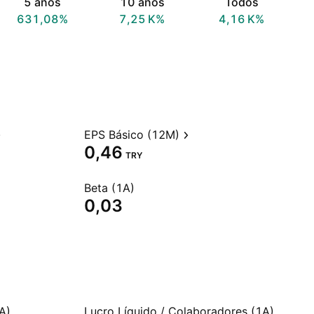
5 anos
10 anos
Todos
631,08%
‪7,25 K‬%
‪4,16 K‬%
EPS Básico (12M)
0,46
TRY
Beta (1A)
0,03
A)
Lucro Líquido / Colaboradores (1A)