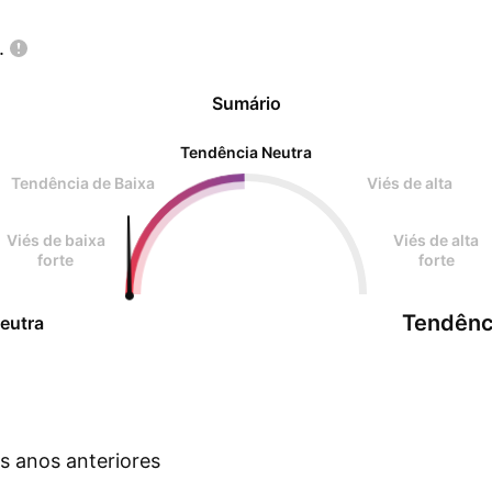
.
Sumário
Tendência Neutra
Tendência de Baixa
Viés de alta
Viés de baixa
Viés de alta
forte
forte
Tendênc
eutra
s anos anteriores