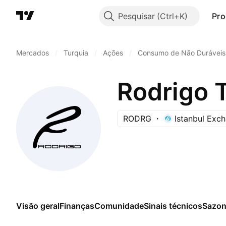
Pesquisar
Pro
Mercados
/
Turquia
/
Ações
/
Consumo de Não Duráveis
Rodrigo T
RODRG
Istanbul Exc
Visão geral
Finanças
Comunidade
Sinais técnicos
Sazon