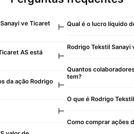
 Sanayi ve Ticaret
Qual é o lucro líquido 
Rodrigo Tekstil Sanayi 
Ticaret AS
está
Quantos colaboradore
tem?
xos da ação
Rodrigo
O que é
Rodrigo Teksti
Como comprar ações 
AS
valor de