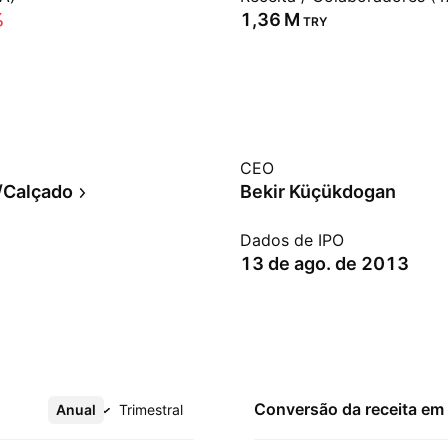
%
‪1,36 M‬
TRY
CEO
/Calçado
Bekir Küçükdogan
Dados de IPO
13 de ago. de 2013
Conversão da receita em
Anual
Mais
Trimestral