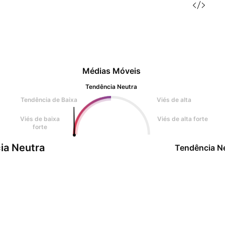
Médias Móveis
Tendência Neutra
Tendência de Baixa
Viés de alta
Viés de baixa
Viés de alta forte
forte
ia Neutra
Tendência N