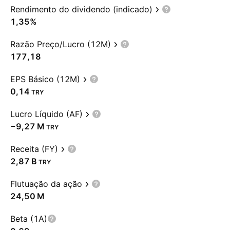
Rendimento do dividendo (indicado)
1,35%
Razão Preço/Lucro (12M)
177,18
EPS Básico (12M)
0,14
TRY
Lucro Líquido (AF)
‪−9,27 M‬
TRY
Receita (FY)
‪2,87 B‬
TRY
Flutuação da ação
‪24,50 M‬
Beta (1A)