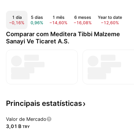
1 dia
5 dias
1 mês
6 meses
Year to date
1
−0,16%
0,96%
−14,60%
−16,08%
−12,60%
−3
Comparar com Meditera Tibbi Malzeme
Sanayi Ve Ticaret A.S.
Principais
estatísticas
Valor de Mercado
‪3,01 B‬
TRY