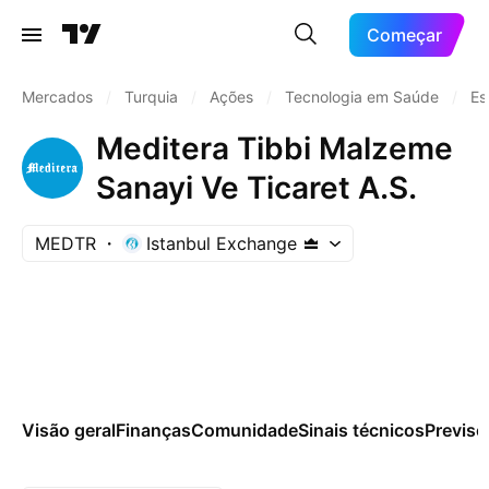
Começar
Mercados
/
Turquia
/
Ações
/
Tecnologia em Saúde
/
Es
Meditera Tibbi Malzeme
Sanayi Ve Ticaret A.S.
MEDTR
Istanbul Exchange
Visão geral
Finanças
Comunidade
Sinais técnicos
Previsõ