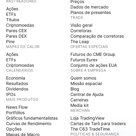
RASTREADORES
Preços
Dados de mercado
Ações
Planos de presentes
ETFs
TRADE
Títulos
Criptomoedas
Visão geral
Pares CEX
Corretoras
Pares DEX
Comparação de corretoras
Pine
The Leap
MAPAS DE CALOR
OFERTAS ESPECIAIS
Ações
Futuros do CME Group
ETFs
Futuros Eurex
Criptomoedas
Conjunto de ações EUA
CALENDÁRIOS
SOBRE A EMPRESA
Economia
Quem somos
Resultados
Missão espacial
Dividendos
Blog
IPOs
Central de Ajuda
MAIS PRODUTOS
Carreiras
Media kit
News Flow
MERCHAN
Portfólios
Gráficos fundamentalistas
Loja TradingView
Curvas de Rendimento
Cartas de Tarô para traders
Opções
The C63 TradeTime
Mapas de Macro
POLÍTICAS & SEGURANÇA