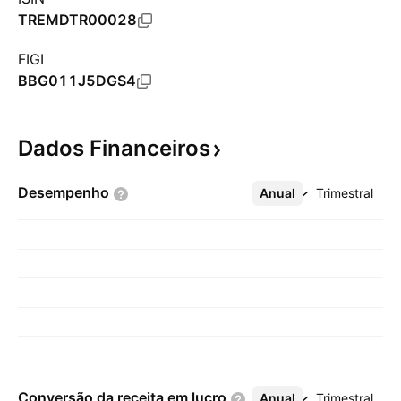
TREMDTR00028
FIGI
BBG011J5DGS4
Dados
Financeiros
Desempenho
Anual
Mais
Trimestral
Conversão da receita em
lucro
Anual
Mais
Trimestral