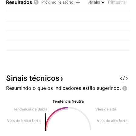
Resultados
Anual
Mais
Trimestral
Próximo relatório
:
—
Sinais
técnicos
Resumindo o que os indicadores estão
sugerindo.
Tendência Neutra
Tendência de Baixa
Viés de alta
Viés de baixa forte
Viés de alta forte