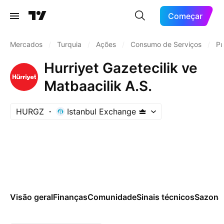
Começar
Mercados
/
Turquia
/
Ações
/
Consumo de Serviços
/
Pu
Hurriyet Gazetecilik ve
Matbaacilik A.S.
HURGZ
Istanbul Exchange
Visão geral
Finanças
Comunidade
Sinais técnicos
Sazona