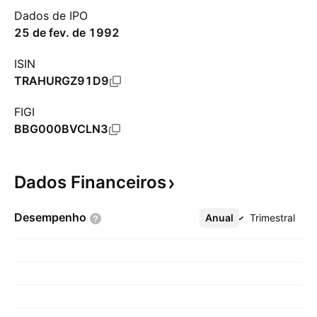
Dados de IPO
25 de fev. de 1992
ISIN
TRAHURGZ91D9
FIGI
BBG000BVCLN3
Dados
Financeiros
Desempenho
Anual
Mais
Trimestral