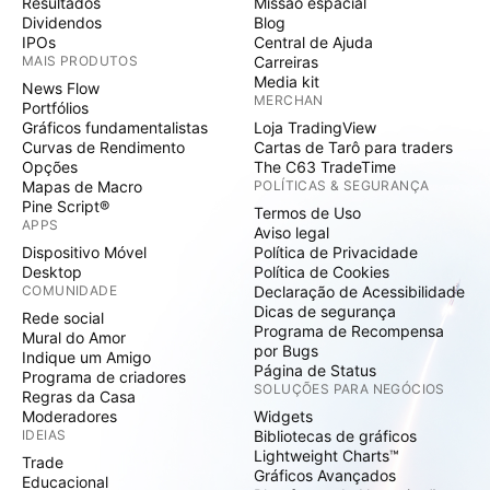
Resultados
Missão espacial
Dividendos
Blog
IPOs
Central de Ajuda
MAIS PRODUTOS
Carreiras
Media kit
News Flow
MERCHAN
Portfólios
Gráficos fundamentalistas
Loja TradingView
Curvas de Rendimento
Cartas de Tarô para traders
Opções
The C63 TradeTime
Mapas de Macro
POLÍTICAS & SEGURANÇA
Pine Script®
Termos de Uso
APPS
Aviso legal
Dispositivo Móvel
Política de Privacidade
Desktop
Política de Cookies
COMUNIDADE
Declaração de Acessibilidade
Dicas de segurança
Rede social
Programa de Recompensa
Mural do Amor
por Bugs
Indique um Amigo
Página de Status
Programa de criadores
SOLUÇÕES PARA NEGÓCIOS
Regras da Casa
Moderadores
Widgets
IDEIAS
Bibliotecas de gráficos
Lightweight Charts™
Trade
Gráficos Avançados
Educacional