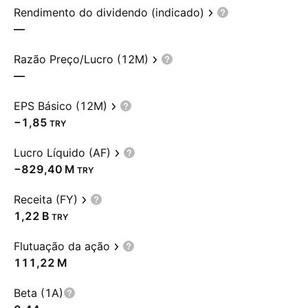
Rendimento do dividendo (indicado)
—
Razão Preço/Lucro (12M)
—
EPS Básico (12M)
−1,85
TRY
Lucro Líquido (AF)
‪−829,40 M‬
TRY
Receita (FY)
‪1,22 B‬
TRY
Flutuação da ação
‪111,22 M‬
Beta (1A)