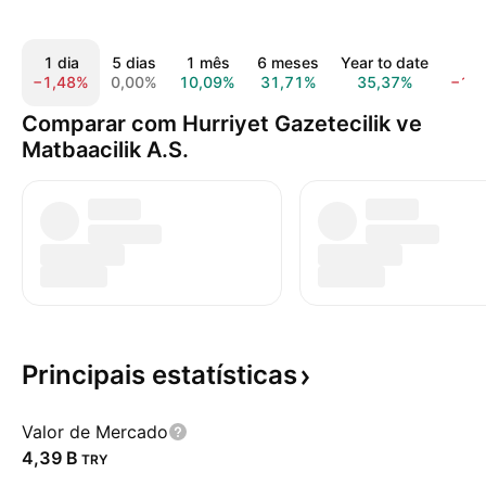
1 dia
5 dias
1 mês
6 meses
Year to date
1 
−1,48%
0,00%
10,09%
31,71%
35,37%
−13
Comparar com Hurriyet Gazetecilik ve
Matbaacilik A.S.
Principais
estatísticas
Valor de Mercado
‪4,39 B‬
TRY