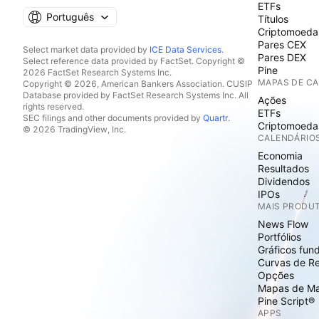
ETFs
Português
Títulos
Criptomoeda
Pares CEX
Select market data provided by
ICE Data Services
.
Pares DEX
Select reference data provided by FactSet. Copyright ©
Pine
2026 FactSet Research Systems Inc.
MAPAS DE C
Copyright © 2026, American Bankers Association. CUSIP
Database provided by FactSet Research Systems Inc. All
Ações
rights reserved.
ETFs
SEC filings and other documents provided by
Quartr
.
Criptomoeda
© 2026 TradingView, Inc.
CALENDÁRIO
Economia
Resultados
Dividendos
IPOs
MAIS PRODU
News Flow
Portfólios
Gráficos fun
Curvas de R
Opções
Mapas de M
Pine Script®
APPS