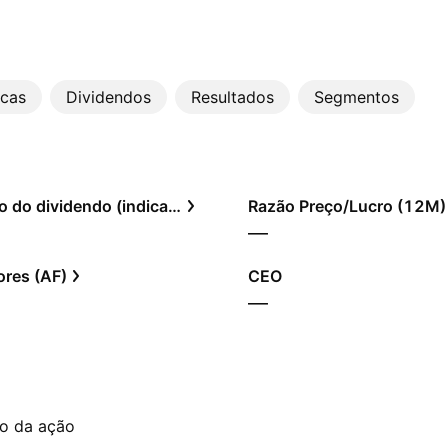
icas
Dividendos
Resultados
Segmentos
Rendimento do dividendo (indicado)
Razão Preço/Lucro (12M)
—
res (AF)
CEO
—
to da ação