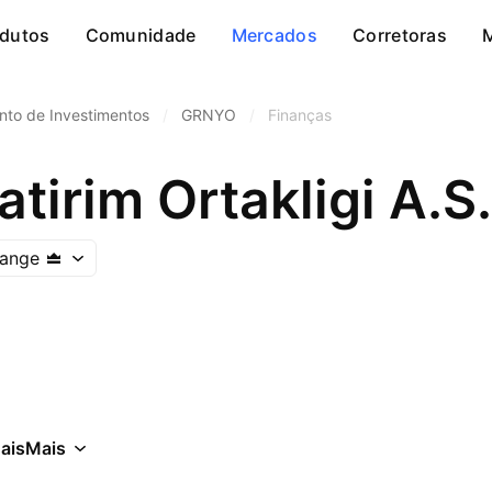
dutos
Comunidade
Mercados
Corretoras
to de Investimentos
/
GRNYO
/
Finanças
atirim Ortakligi A.S.
hange
ais
Mais