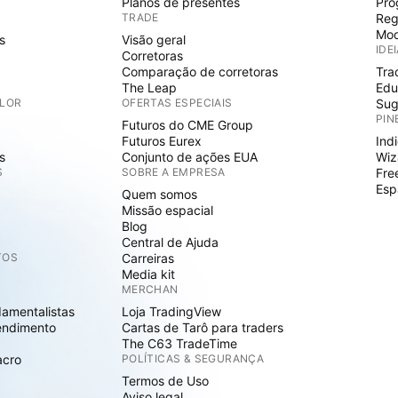
Planos de presentes
Pro
TRADE
Reg
Mod
s
Visão geral
IDE
Corretoras
Comparação de corretoras
Tra
The Leap
Edu
ALOR
OFERTAS ESPECIAIS
Sug
PIN
Futuros do CME Group
Futuros Eurex
Ind
s
Conjunto de ações EUA
Wiz
S
SOBRE A EMPRESA
Fre
Esp
Quem somos
Missão espacial
Blog
Central de Ajuda
TOS
Carreiras
Media kit
MERCHAN
damentalistas
Loja TradingView
endimento
Cartas de Tarô para traders
The C63 TradeTime
acro
POLÍTICAS & SEGURANÇA
Termos de Uso
Aviso legal