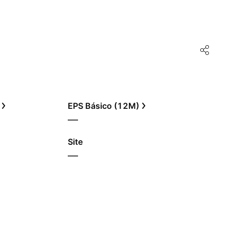
EPS Básico (12M)
—
Site
—