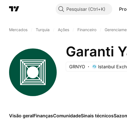
Pesquisar
Pro
Mercados
/
Turquia
/
Ações
/
Financeiro
/
Gerenciamen
Garanti Y
GRNYO
Istanbul Exc
Visão geral
Finanças
Comunidade
Sinais técnicos
Sazon