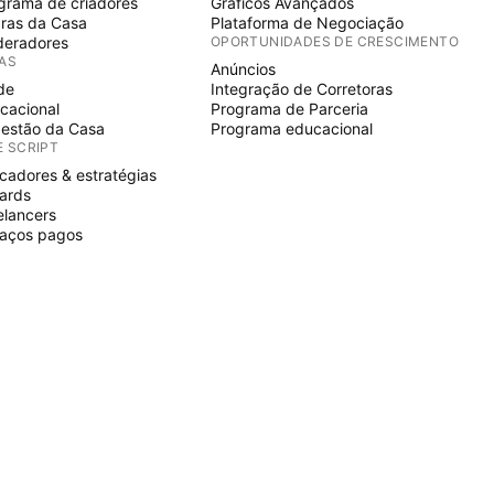
grama de criadores
Gráficos Avançados
ras da Casa
Plataforma de Negociação
eradores
OPORTUNIDADES DE CRESCIMENTO
IAS
Anúncios
de
Integração de Corretoras
cacional
Programa de Parceria
estão da Casa
Programa educacional
E SCRIPT
icadores & estratégias
ards
elancers
aços pagos