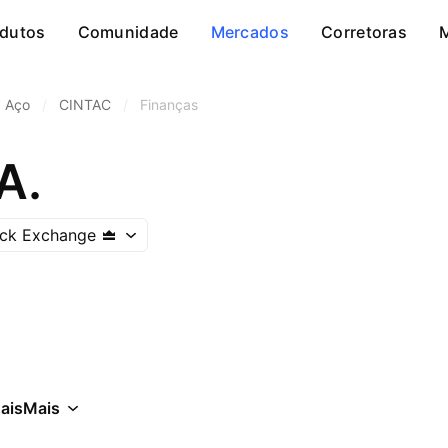
dutos
Comunidade
Mercados
Corretoras
Aço
/
CINTAC
/
Finanças
A.
ock Exchange
ais
Mais