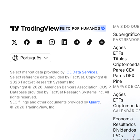
MAIS DO QU
FEITO POR HUMANOS
Supergráfico
RASTREADOR
Ações
ETFs
Português
Títulos
Criptomoeda
Pares CEX
Select market data provided by
ICE Data Services
.
Pares DEX
Select reference data provided by FactSet. Copyright ©
Pine
2026 FactSet Research Systems Inc.
MAPAS DE C
Copyright © 2026, American Bankers Association. CUSIP
Database provided by FactSet Research Systems Inc. All
Ações
rights reserved.
ETFs
SEC filings and other documents provided by
Quartr
.
Criptomoeda
© 2026 TradingView, Inc.
CALENDÁRIO
Economia
Resultados
Dividendos
IPOs