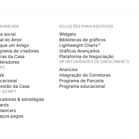
MUNIDADE
SOLUÇÕES PARA NEGÓCIOS
e social
Widgets
al do Amor
Bibliotecas de gráficos
ique um Amigo
Lightweight Charts™
grama de criadores
Gráficos Avançados
ras da Casa
Plataforma de Negociação
eradores
OPORTUNIDADES DE CRESCIMENTO
IAS
Anúncios
de
Integração de Corretoras
cacional
Programa de Parceria
estão da Casa
Programa educacional
E SCRIPT
icadores & estratégias
ards
elancers
aços pagos