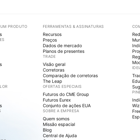
E UM PRODUTO
FERRAMENTAS & ASSINATURAS
CO
s
Recursos
Red
ES
Preços
Mur
Dados de mercado
Ind
Planos de presentes
Pro
TRADE
Reg
Mod
s
Visão geral
IDE
Corretoras
Comparação de corretoras
Tra
The Leap
Edu
ALOR
OFERTAS ESPECIAIS
Sug
PIN
Futuros do CME Group
Futuros Eurex
Ind
s
Conjunto de ações EUA
Wiz
S
SOBRE A EMPRESA
Fre
Esp
Quem somos
Missão espacial
Blog
Central de Ajuda