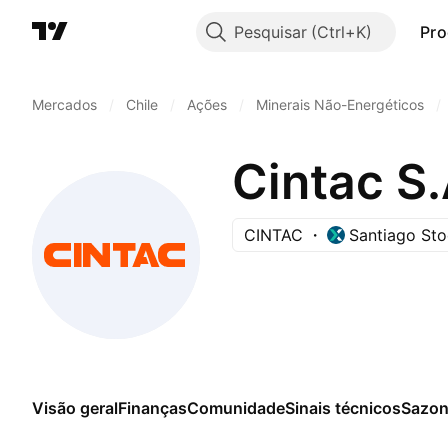
Pesquisar
Pro
Mercados
/
Chile
/
Ações
/
Minerais Não-Energéticos
/
Cintac S.
CINTAC
Santiago St
Visão geral
Finanças
Comunidade
Sinais técnicos
Sazon