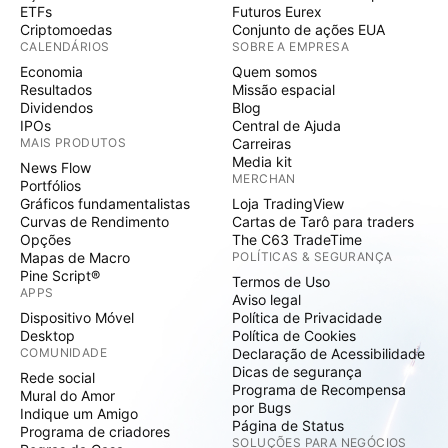
ETFs
Futuros Eurex
Criptomoedas
Conjunto de ações EUA
CALENDÁRIOS
SOBRE A EMPRESA
Economia
Quem somos
Resultados
Missão espacial
Dividendos
Blog
IPOs
Central de Ajuda
MAIS PRODUTOS
Carreiras
Media kit
News Flow
MERCHAN
Portfólios
Gráficos fundamentalistas
Loja TradingView
Curvas de Rendimento
Cartas de Tarô para traders
Opções
The C63 TradeTime
Mapas de Macro
POLÍTICAS & SEGURANÇA
Pine Script®
Termos de Uso
APPS
Aviso legal
Dispositivo Móvel
Política de Privacidade
Desktop
Política de Cookies
COMUNIDADE
Declaração de Acessibilidade
Dicas de segurança
Rede social
Programa de Recompensa
Mural do Amor
por Bugs
Indique um Amigo
Página de Status
Programa de criadores
SOLUÇÕES PARA NEGÓCIOS