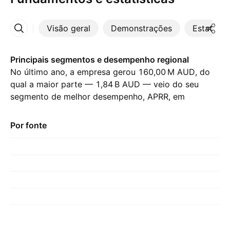
Visão geral
Demonstrações
Estatístic
Mais
Principais segmentos e desempenho regional
No último ano, a empresa gerou ‪160,00 M‬ AUD, do
qual a maior parte — ‪1,84 B‬ AUD — veio do seu
segmento de melhor desempenho, APRR, em
comparação com ‪1,71 B‬ AUD no ano anterior. A
maior contribuição veio de França, que representou
Por fonte
‪1,89 B‬ AUD no último ano, com ‪1,74 B‬ AUD no ano
anterior.