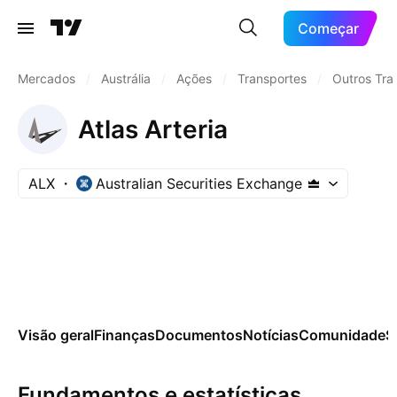
Começar
Mercados
/
Austrália
/
Ações
/
Transportes
/
Outros Tra
Atlas Arteria
ALX
Australian Securities Exchange
Visão geral
Finanças
Documentos
Notícias
Comunidade
S
Fundamentos e estatísticas