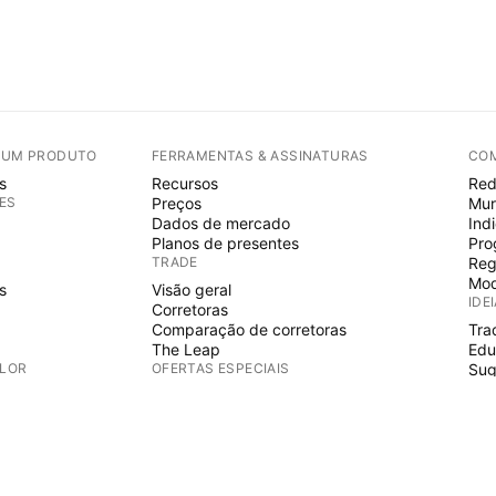
E UM PRODUTO
FERRAMENTAS & ASSINATURAS
CO
s
Recursos
Red
ES
Preços
Mur
Dados de mercado
Ind
Planos de presentes
Pro
TRADE
Reg
Mod
s
Visão geral
IDE
Corretoras
Comparação de corretoras
Tra
The Leap
Edu
ALOR
OFERTAS ESPECIAIS
Sug
PIN
Futuros do CME Group
Futuros Eurex
Ind
s
Conjunto de ações EUA
Wiz
S
SOBRE A EMPRESA
Fre
Esp
Quem somos