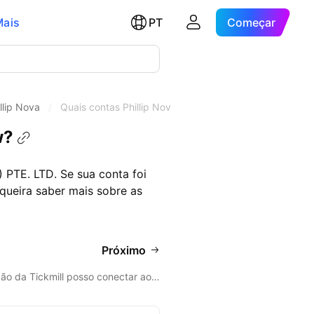
Mais
PT
Começar
llip Nova
/
Quais contas Phillip Nova são suportadas no TradingV
w?
PTE. LTD. Se sua conta foi
 queira saber mais sobre as
Próximo
ão da Tickmill posso conectar ao…