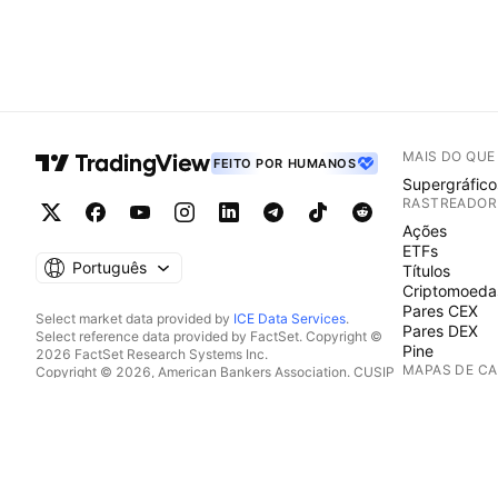
MAIS DO QU
FEITO POR HUMANOS
Supergráfico
RASTREADOR
Ações
ETFs
Português
Títulos
Criptomoeda
Pares CEX
Select market data provided by
ICE Data Services
.
Pares DEX
Select reference data provided by FactSet. Copyright ©
Pine
2026 FactSet Research Systems Inc.
MAPAS DE C
Copyright © 2026, American Bankers Association. CUSIP
Database provided by FactSet Research Systems Inc. All
Ações
rights reserved.
ETFs
SEC filings and other documents provided by
Quartr
.
Criptomoeda
© 2026 TradingView, Inc.
CALENDÁRIO
Economia