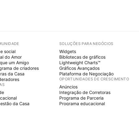
MUNIDADE
SOLUÇÕES PARA NEGÓCIOS
e social
Widgets
al do Amor
Bibliotecas de gráficos
ique um Amigo
Lightweight Charts™
grama de criadores
Gráficos Avançados
ras da Casa
Plataforma de Negociação
eradores
OPORTUNIDADES DE CRESCIMENTO
IAS
Anúncios
de
Integração de Corretoras
cacional
Programa de Parceria
estão da Casa
Programa educacional
E SCRIPT
icadores & estratégias
ards
elancers
aços pagos