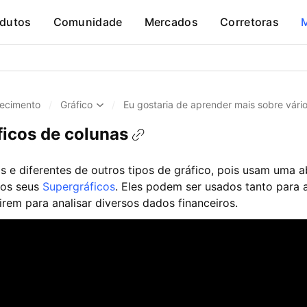
dutos
Comunidade
Mercados
Corretoras
ecimento
/
Gráfico
/
Eu gostaria de aprender mais sobre vário
ficos de colunas
os e diferentes de outros tipos de gráfico, pois usam um
 nos seus
Supergráficos
. Eles podem ser usados tanto para 
irem para analisar diversos dados financeiros.