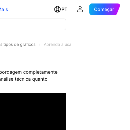
Mais
PT
Começar
s tipos de gráficos
/
Aprenda a usar gráficos de colunas
a abordagem completamente
análise técnica quanto