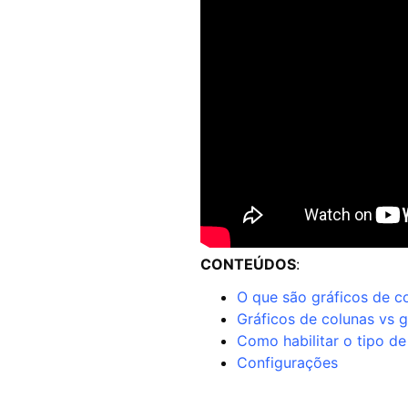
CONTEÚDOS
:
O que são gráficos de c
Gráficos de colunas vs g
Como habilitar o tipo de
Configurações