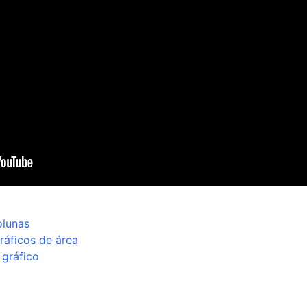
olunas
ráficos de área
 gráfico