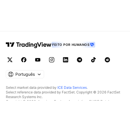
FEITO POR HUMANOS
Português
Select market data provided by
ICE Data Services
.
Select reference data provided by FactSet. Copyright © 2026 FactSet
Research Systems Inc.
Copyright © 2026, American Bankers Association. CUSIP Database
provided by FactSet Research Systems Inc. All rights reserved.
SEC filings and other documents provided by
Quartr
.
© 2026 TradingView, Inc.