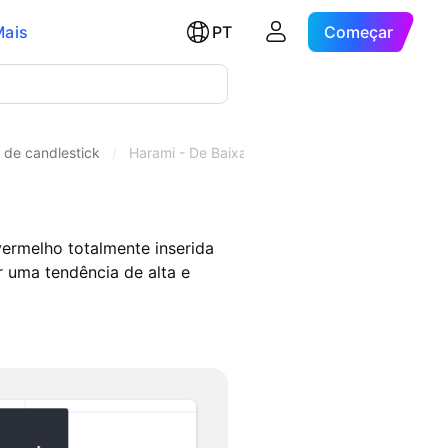
Mais
PT
Começar
 de candlestick
/
Harami - De Baixa
ermelho totalmente inserida
 uma tendência de alta e