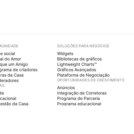
MUNIDADE
SOLUÇÕES PARA NEGÓCIOS
e social
Widgets
al do Amor
Bibliotecas de gráficos
ique um Amigo
Lightweight Charts™
grama de criadores
Gráficos Avançados
ras da Casa
Plataforma de Negociação
eradores
OPORTUNIDADES DE CRESCIMENTO
IAS
Anúncios
de
Integração de Corretoras
cacional
Programa de Parceria
estão da Casa
Programa educacional
E SCRIPT
icadores & estratégias
ards
elancers
aços pagos