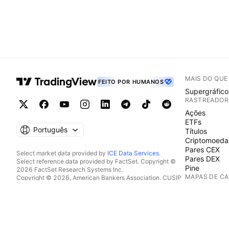
MAIS DO QU
FEITO POR HUMANOS
Supergráfico
RASTREADOR
Ações
ETFs
Português
Títulos
Criptomoeda
Pares CEX
Select market data provided by
ICE Data Services
.
Pares DEX
Select reference data provided by FactSet. Copyright ©
Pine
2026 FactSet Research Systems Inc.
MAPAS DE C
Copyright © 2026, American Bankers Association. CUSIP
Database provided by FactSet Research Systems Inc. All
Ações
rights reserved.
ETFs
SEC filings and other documents provided by
Quartr
.
Criptomoeda
© 2026 TradingView, Inc.
CALENDÁRIO