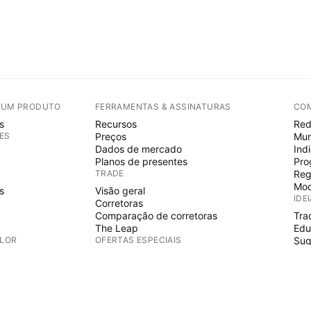
E UM PRODUTO
FERRAMENTAS & ASSINATURAS
CO
s
Recursos
Red
ES
Preços
Mur
Dados de mercado
Ind
Planos de presentes
Pro
TRADE
Reg
Mod
s
Visão geral
IDE
Corretoras
Comparação de corretoras
Tra
The Leap
Edu
ALOR
OFERTAS ESPECIAIS
Sug
PIN
Futuros do CME Group
Futuros Eurex
Ind
s
Conjunto de ações EUA
Wiz
S
SOBRE A EMPRESA
Fre
Esp