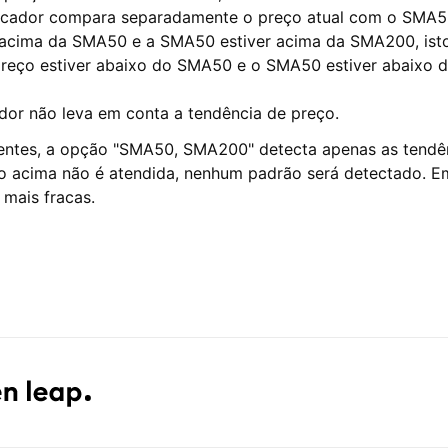
icador compara separadamente o preço atual com o SMA
r acima da SMA50 e a SMA50 estiver acima da SMA200, ist
 preço estiver abaixo do SMA50 e o SMA50 estiver abaixo
dor não leva em conta a tendência de preço.
entes, a opção "SMA50, SMA200" detecta apenas as tendên
ão acima não é atendida, nenhum padrão será detectado. E
mais fracas.