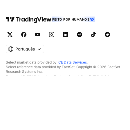
FEITO POR HUMANOS
Português
Select market data provided by
ICE Data Services
.
Select reference data provided by FactSet. Copyright © 2026 FactSet
Research Systems Inc.
Copyright © 2026, American Bankers Association. CUSIP Database
provided by FactSet Research Systems Inc. All rights reserved.
SEC filings and other documents provided by
Quartr
.
© 2026 TradingView, Inc.
MAIS DO QUE UM PRODUTO
FERRAMENTAS & ASSINATURAS
Supergráficos
Recursos
RASTREADORES
Preços
Dados de mercado
Ações