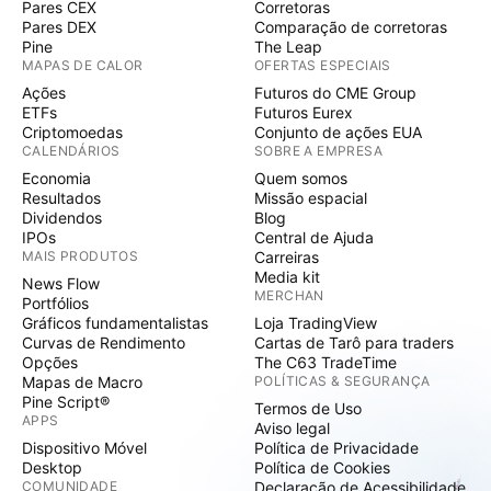
Pares CEX
Corretoras
Pares DEX
Comparação de corretoras
Pine
The Leap
MAPAS DE CALOR
OFERTAS ESPECIAIS
Ações
Futuros do CME Group
ETFs
Futuros Eurex
Criptomoedas
Conjunto de ações EUA
CALENDÁRIOS
SOBRE A EMPRESA
Economia
Quem somos
Resultados
Missão espacial
Dividendos
Blog
IPOs
Central de Ajuda
MAIS PRODUTOS
Carreiras
Media kit
News Flow
MERCHAN
Portfólios
Gráficos fundamentalistas
Loja TradingView
Curvas de Rendimento
Cartas de Tarô para traders
Opções
The C63 TradeTime
Mapas de Macro
POLÍTICAS & SEGURANÇA
Pine Script®
Termos de Uso
APPS
Aviso legal
Dispositivo Móvel
Política de Privacidade
Desktop
Política de Cookies
COMUNIDADE
Declaração de Acessibilidade